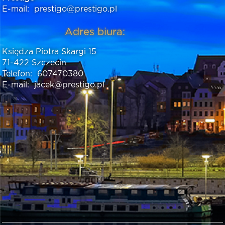
E-mail:
prestigo@prestigo.pl
Adres biura:
Księdza Piotra Skargi 15
71-422 Szczecin
Telefon:
607470380
E-mail:
jacek@prestigo.pl