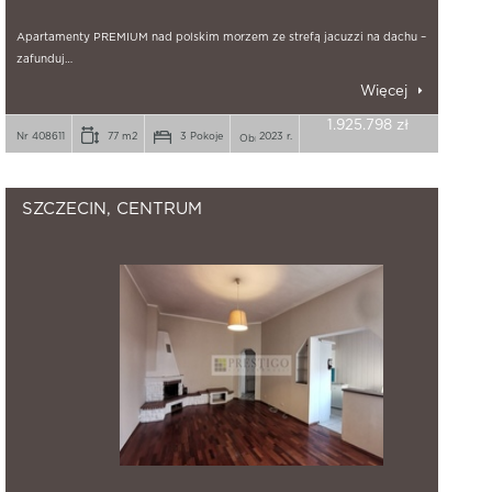
Apartamenty PREMIUM nad polskim morzem ze strefą jacuzzi na dachu –
zafunduj…
Więcej
1.925.798 zł
Nr 408611
77 m2
3 Pokoje
2023 r.
SZCZECIN, CENTRUM