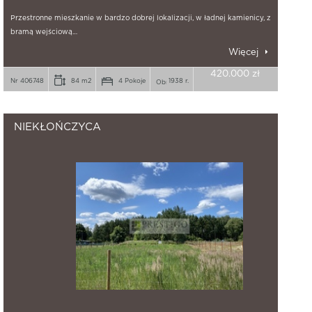
Przestronne mieszkanie w bardzo dobrej lokalizacji, w ładnej kamienicy, z
bramą wejściową…
Więcej
420.000 zł
Nr 406748
84 m2
4 Pokoje
1938 r.
NIEKŁOŃCZYCA