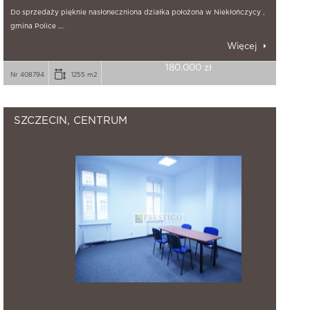
Do sprzedaży pięknie nasłoneczniona działka położona w Niekłończycy ,
gmina Police .…
Więcej
180.000 zł
Nr 408794
1255 m2
SZCZECIN, CENTRUM