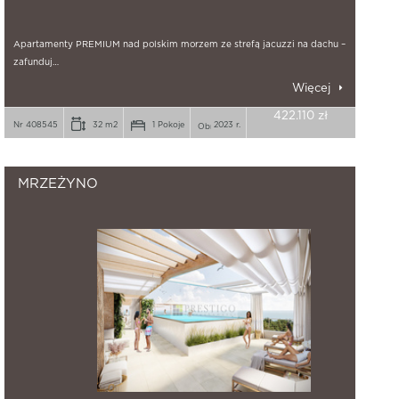
Apartamenty PREMIUM nad polskim morzem ze strefą jacuzzi na dachu –
zafunduj…
Więcej
422.110 zł
Nr 408545
32 m2
1 Pokoje
2023 r.
MRZEŻYNO