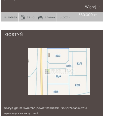
Więcej
380.000 zł
Nr 409855
53 m2
4 Pokoje
2021 r.
GOSTYŃ
Gostyń, gmina Świerzno, powiat kamieński. Do sprzedania dwie
sąsiadujące ze sobą działki…