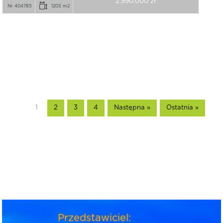
2.990.000 zł
Nr 404785
1203 m2
1
2
3
4
Następna »
Ostatnia »
Przedstawiciel: