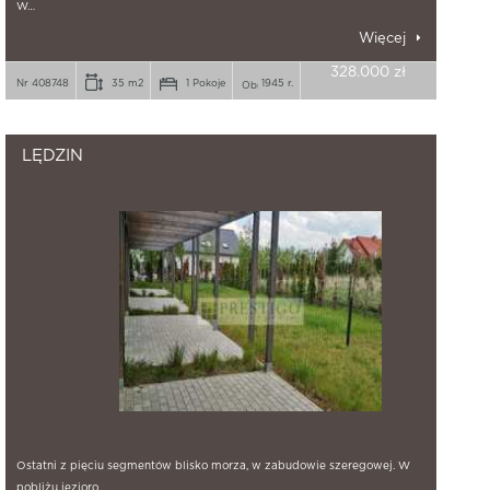
W…
Więcej
328.000 zł
Nr 408748
35 m2
1 Pokoje
1945 r.
LĘDZIN
Ostatni z pięciu segmentów blisko morza, w zabudowie szeregowej. W
pobliżu jezioro…