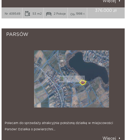
Więcej
376.000 zł
Nr 409549
53 m2
2 Pokoje
1998 r.
PARSÓW
Polecam do sprzedaży atrakcyjnie położoną działkę w miejscowości
Parsów! Działka o powierzchni…
Więcej