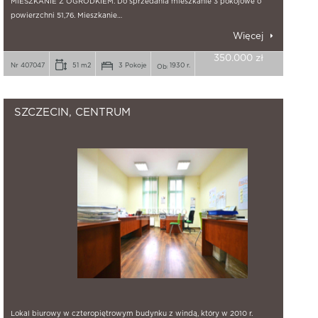
MIESZKANIE Z OGRÓDKIEM. Do sprzedania mieszkanie 3 pokojowe o
powierzchni 51,76. Mieszkanie…
Więcej
350.000 zł
Nr 407047
51 m2
3 Pokoje
1930 r.
SZCZECIN, CENTRUM
Lokal biurowy w czteropiętrowym budynku z windą, który w 2010 r.