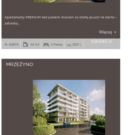
Apartamenty PREMIUM nad polskim morzem ze strefą jacuzzi na dachu –
zafunduj…
Więcej
626.640 zł
Nr 408513
44 m2
2 Pokoje
2023 r.
MRZEŻYNO