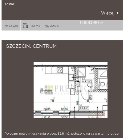
został…
Więcej
1.058.080 zł
Nr 362216
132 m2
2010 r.
SZCZECIN, CENTRUM
Polecam nowe mieszkania o pow. 35,6 m2, położone na czwartym piętrze.