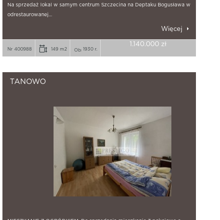
Na sprzedaż lokal w samym centrum Szczecina na Deptaku Bogusława w
odrestaurowanej…
Więcej
1.140.000 zł
Nr 400988
149 m2
1930 r.
TANOWO