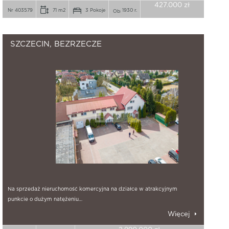
427.000 zł
Nr 403579
71 m2
3 Pokoje
1930 r.
SZCZECIN, BEZRZECZE
Na sprzedaż nieruchomość komercyjna na działce w atrakcyjnym
punkcie o dużym natężeniu…
Więcej