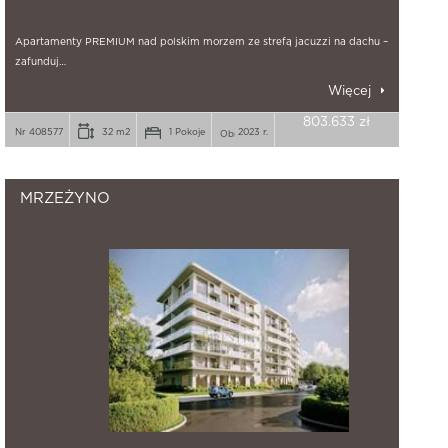
Apartamenty PREMIUM nad polskim morzem ze strefą jacuzzi na dachu –
zafunduj…
Więcej
803.633 zł
Nr 408577
32 m2
1 Pokoje
2023 r.
MRZEŻYNO