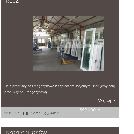
RECZ
Hala produkcyjna i magazynowa z zapleczem socjalnym Oferujemy halę
produkcyjno – magazynową…
Więcej
699.000 zł
Nr 407997
812 m2
2003 r.
SZCZECIN, OSÓW