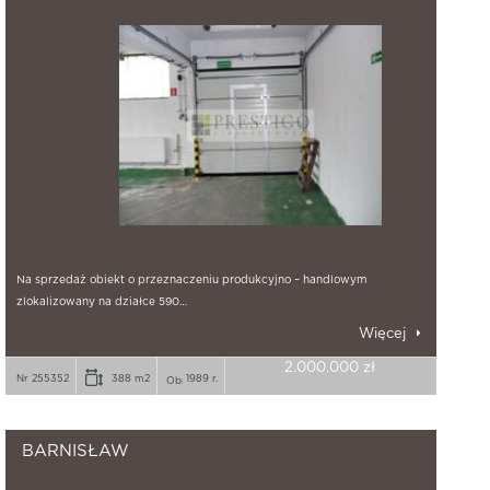
Na sprzedaż obiekt o przeznaczeniu produkcyjno – handlowym
zlokalizowany na działce 590…
Więcej
2.000.000 zł
Nr 255352
388 m2
1989 r.
BARNISŁAW