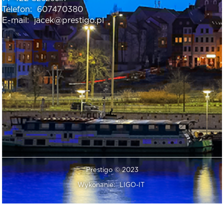
Telefon:
607470380
E-mail:
jacek@prestigo.pl
Prestigo © 2023
Wykonanie:
LIGO-IT