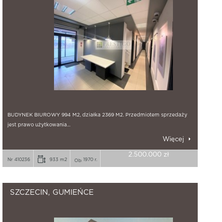
BUDYNEK BIUROWY 994 M2, działka 2369 M2. Przedmiotem sprzedaży
jest prawo użytkowania…
Więcej
2.500.000 zł
Nr 410236
933 m2
1970 r.
SZCZECIN, GUMIEŃCE