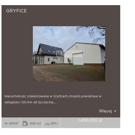
GRYFICE
Nieruchomość zlokalizowana w Gryficach (miasto powiatowe w
odległości 100 km od Szczecina,…
Więcej
1.490.000 zł
Nr 410347
600 m2
2011 r.