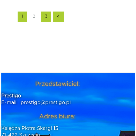
1
2
3
4
Przedstawiciel:
Prestigo
E-mail:
prestigo@prestigo.pl
Adres biura:
Księdza Piotra Skargi 15
71-422 Szczecin