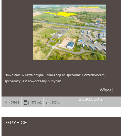
Nowa hala w rewalacyjnej lokalizacji na sprzedaż:) Przedmiotem
sprzedaży jest nowoczesny budynek…
Więcej
2.280.000 zł
Nr 407998
375 m2
2021 r.
GRYFICE