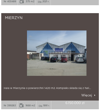
Nr 403489
375 m2
2021 r.
MIERZYN
Hala w Mierzynie o powierzchni 1420 m2. Kompleks składa się z hali…
Więcej
6.150.000 zł
Nr 399263
1668 m2
1991 r.