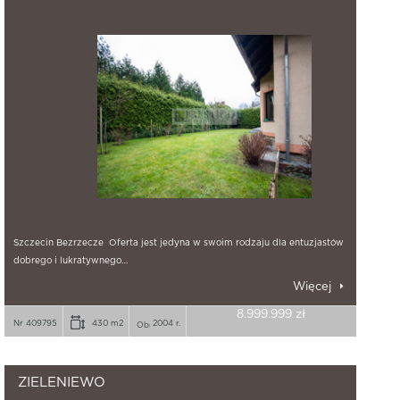
Szczecin Bezrzecze Oferta jest jedyna w swoim rodzaju dla entuzjastów
dobrego i lukratywnego…
Więcej
8.999.999 zł
Nr 409795
430 m2
2004 r.
ZIELENIEWO