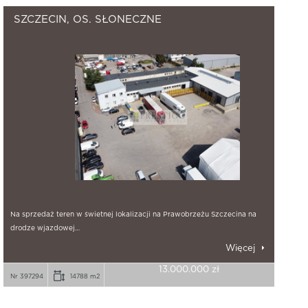
SZCZECIN, OS. SŁONECZNE
Na sprzedaż teren w świetnej lokalizacji na Prawobrzeżu Szczecina na
drodze wjazdowej…
Więcej
13.000.000 zł
Nr 397294
14788 m2