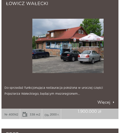
ŁOWICZ WAŁECKI
Do sprzedaż funkcjonująca restauracja położona w uroczej części
Pojezierza Wałeckiego, będącym mezoregionem…
Więcej
1.900.000 zł
Nr 400142
338 m2
2000 r.