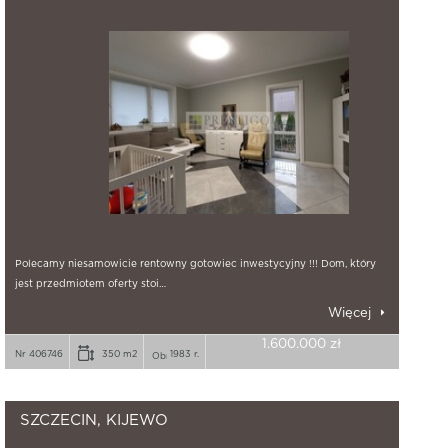
Polecamy niesamowicie rentowny gotowiec inwestycyjny !!! Dom, który
jest przedmiotem oferty stoi…
Więcej
1.600.000 zł
Nr 406746
350 m2
1983 r.
SZCZECIN, KIJEWO