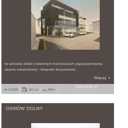
Na sprzedaż obiekt o dowolnych możliwościach zagospodarowania,
idelanie zlokalizowany – nieopodal skrzyżowania…
Więcej
2.100.000 zł
Nr 397926
831 m2
1990 r.
OSINÓW DOLNY