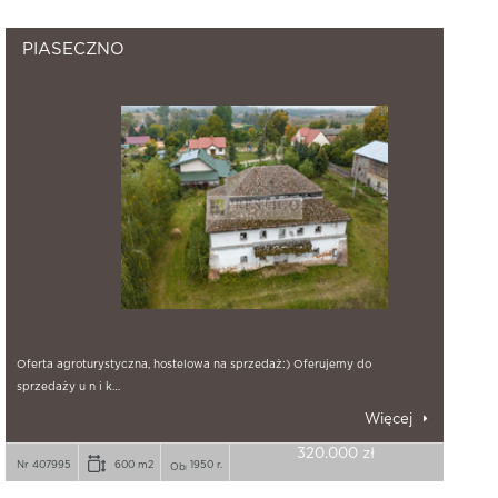
PIASECZNO
Oferta agroturystyczna, hostelowa na sprzedaż:) Oferujemy do
sprzedaży u n i k…
Więcej
320.000 zł
Nr 407995
600 m2
1950 r.