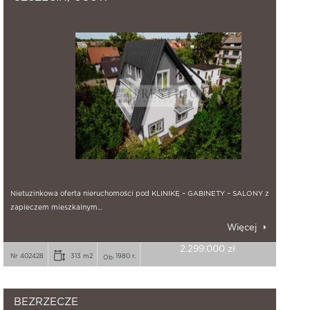
Nietuzinkowa oferta nieruchomości pod KLINIKĘ – GABINETY – SALONY z
zapleczem mieszkalnym…
Więcej
2.299.000 zł
Nr 402428
313 m2
1980 r.
BEZRZECZE