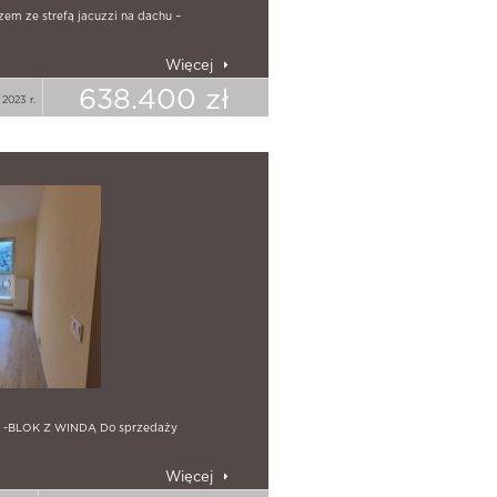
m ze strefą jacuzzi na dachu –
Więcej
638.400 zł
2023 r.
-BLOK Z WINDĄ Do sprzedaży
Więcej