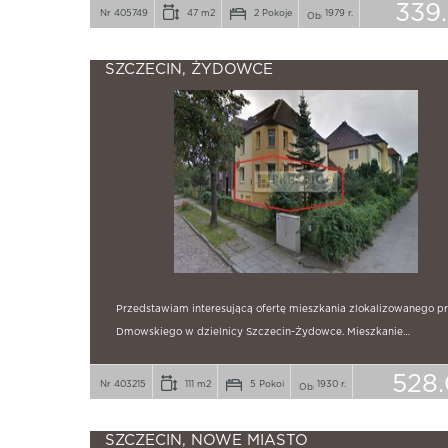
339
Nr 405749
47 m2
2 Pokoje
1979 r.
SZCZECIN, ŻYDOWCE
Przedstawiam interesującą ofertę mieszkania zlokalizowanego prz
Dmowskiego w dzielnicy Szczecin-Żydowce. Mieszkanie…
528.
Nr 403215
111 m2
5 Pokoi
1930 r.
SZCZECIN, NOWE MIASTO