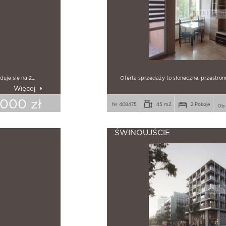
duje się na 2…
Oferta sprzedaży to słoneczne, przestro
Więcej
.000 zł
Nr 408475
45 m2
2 Pokoje
ŚWINOUJŚCIE