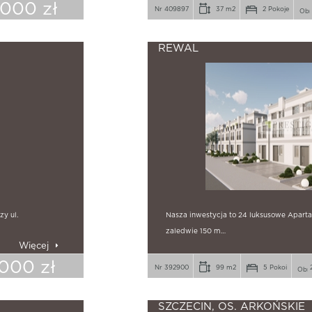
.000 zł
Nr 409897
37 m2
2 Pokoje
REWAL
y ul.
Nasza inwestycja to 24 luksusowe Apart
zaledwie 150 m…
Więcej
000 zł
Nr 392900
99 m2
5 Pokoi
2
SZCZECIN, OS. ARKOŃSKIE