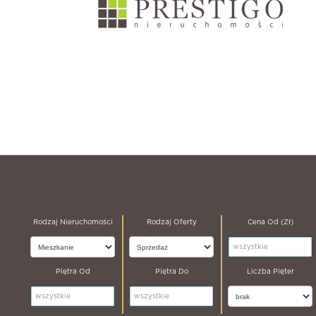
Rodzaj Nieruchomości
Rodzaj Oferty
Cena Od (zł)
Piętra Od
Piętra Do
Liczba Pięter