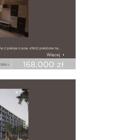
nne 2 pokoje o pow. 45m2 położone na…
Więcej
168.000 zł
1990 r.