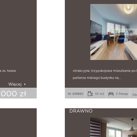
a os. Nowe
Atrakcyjne, trzypokojowe mieszkanie po
parterze niskiego budynku na…
Więcej
.000 zł
Nr 409880
53 m2
3 Pokoje
DRAWNO