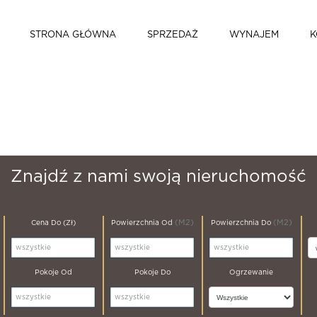
STRONA GŁÓWNA
SPRZEDAŻ
WYNAJEM
K
Znajdź z nami swoją nieruchomość
(m2)
(m2)
Cena Do (zł)
Powierzchnia Od
Powierzchnia Do
Pokoje Od
Pokoje Do
Ogrzewanie