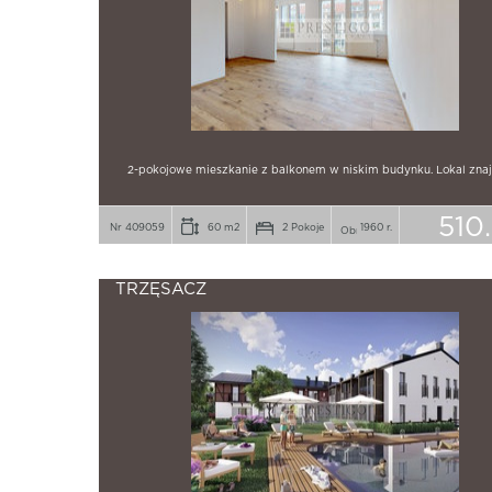
2-pokojowe mieszkanie z balkonem w niskim budynku. Lokal znaj
510
Nr 409059
60 m2
2 Pokoje
1960 r.
TRZĘSACZ