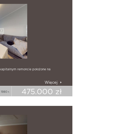
 kapitalnym remoncie położone na
Więcej
475.000 zł
1980 r.