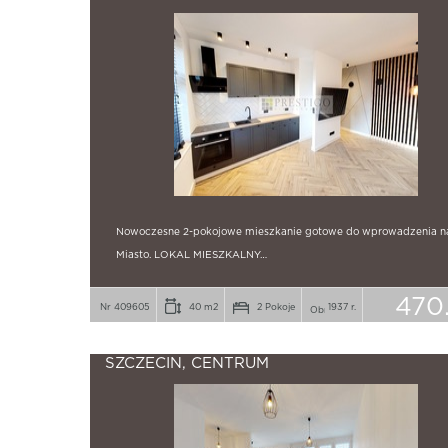
Nowoczesne 2-pokojowe mieszkanie gotowe do wprowadzenia n
Miasto. LOKAL MIESZKALNY…
470
Nr 409605
40 m2
2 Pokoje
1937 r.
SZCZECIN, CENTRUM