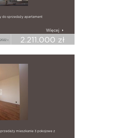
y do sprzedaży apartament
Więcej
2.211.000 zł
2022 r.
sprzedaży mieszkanie 3 pokojowe z