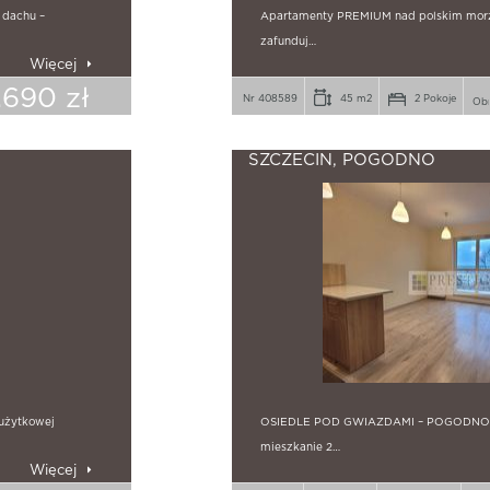
 dachu –
Apartamenty PREMIUM nad polskim morze
zafunduj…
Więcej
.690 zł
Nr 408589
45 m2
2 Pokoje
SZCZECIN, POGODNO
użytkowej
OSIEDLE POD GWIAZDAMI – POGODNO 
mieszkanie 2…
Więcej