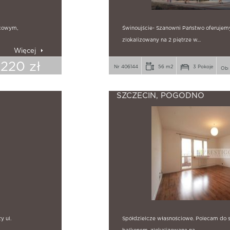
acowym,
Świnoujście- Szanowni Państwo oferujem
zlokalizowany na 2 piętrze w…
Więcej
.220 zł
Nr 406144
56 m2
3 Pokoje
SZCZECIN, POGODNO
y ul.
Spółdzielcze własnościowe. Polecam do 