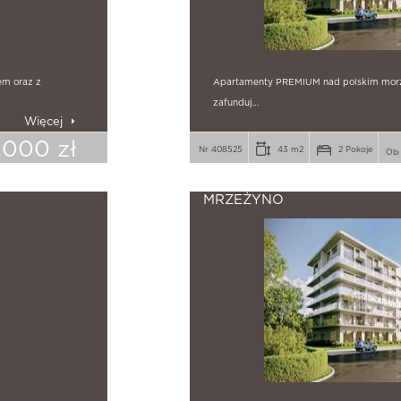
em oraz z
Apartamenty PREMIUM nad polskim morze
zafunduj…
Więcej
.000 zł
Nr 408525
43 m2
2 Pokoje
MRZEŻYNO