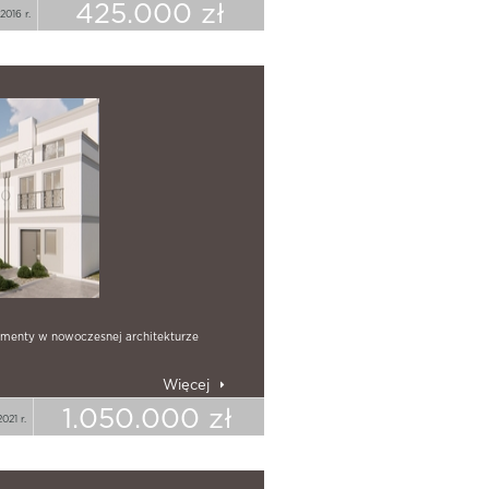
425.000 zł
2016 r.
amenty w nowoczesnej architekturze
Więcej
1.050.000 zł
021 r.