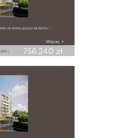
m ze strefą jacuzzi na dachu –
Więcej
756.240 zł
2023 r.