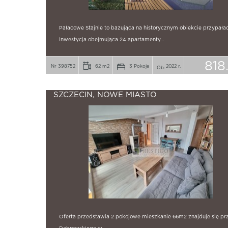
Pałacowe Stajnie to bazująca na historycznym obiekcie przypał
inwestycja obejmująca 24 apartamenty…
818
Nr 398752
62 m2
3 Pokoje
2022 r.
SZCZECIN, NOWE MIASTO
Oferta przedstawia 2 pokojowe mieszkanie 66m2 znajduje się prz