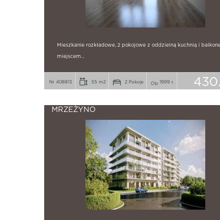
Mieszkanie rozkładowe, 2 pokojowe z oddzielną kuchnią i balkon
miejscem…
430
Nr 408813
55 m2
2 Pokoje
1999 r.
MRZEŻYNO