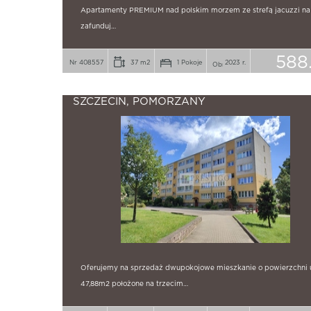
Apartamenty PREMIUM nad polskim morzem ze strefą jacuzzi na
zafunduj…
588
Nr 408557
37 m2
1 Pokoje
2023 r.
SZCZECIN, POMORZANY
Oferujemy na sprzedaż dwupokojowe mieszkanie o powierzchni 
47,88m2 położone na trzecim…