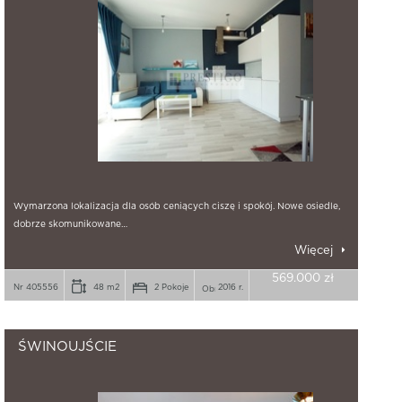
Wymarzona lokalizacja dla osób ceniących ciszę i spokój. Nowe osiedle,
dobrze skomunikowane…
Więcej
569.000 zł
Nr 405556
48 m2
2 Pokoje
2016 r.
ŚWINOUJŚCIE