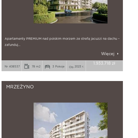
Apartamenty PREMIUM nad polskim morzem ze strefą jacuzzi na dachu –
zafunduj…
Więcej
1.933.718 zł
Nr 408537
78 m2
3 Pokoje
2023 r.
MRZEŻYNO