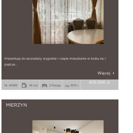
Prezentuję do sprzedaży wygodne i ciepłe mieszkanie w bloku na 1.
piętrze…
Więcej
405.000 zł
Nr 410195
45 m2
2 Pokoje
1970 r.
MIERZYN