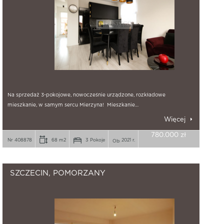
Na sprzedaż 3-pokojowe, nowocześnie urządzone, rozkładowe
mieszkanie, w samym sercu Mierzyna! Mieszkanie…
Więcej
780.000 zł
Nr 408878
68 m2
3 Pokoje
2021 r.
SZCZECIN, POMORZANY