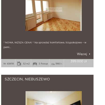
* NOWA, NIŻSZA CENA! * Na sprzedaż komfortowe, trzypokojowe – w
pełni…
Więcej
399.000 zł
Nr 408119
52 m2
3 Pokoje
1980 r.
SZCZECIN, NIEBUSZEWO