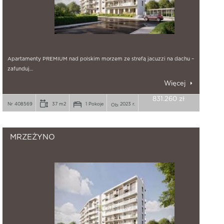
Apartamenty PREMIUM nad polskim morzem ze strefą jacuzzi na dachu –
zafunduj…
Więcej
831.260 zł
Nr 408569
37 m2
1 Pokoje
2023 r.
MRZEŻYNO