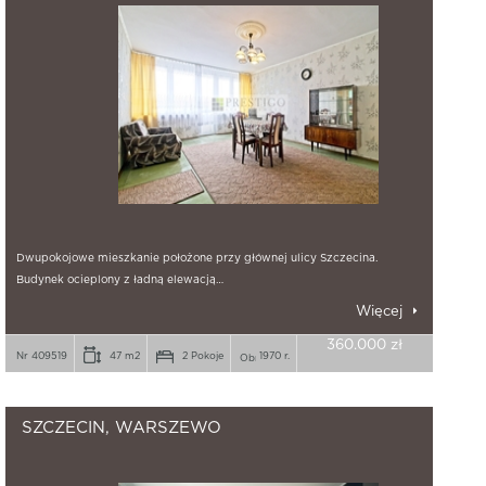
Dwupokojowe mieszkanie położone przy głównej ulicy Szczecina.
Budynek ocieplony z ładną elewacją…
Więcej
360.000 zł
Nr 409519
47 m2
2 Pokoje
1970 r.
SZCZECIN, WARSZEWO