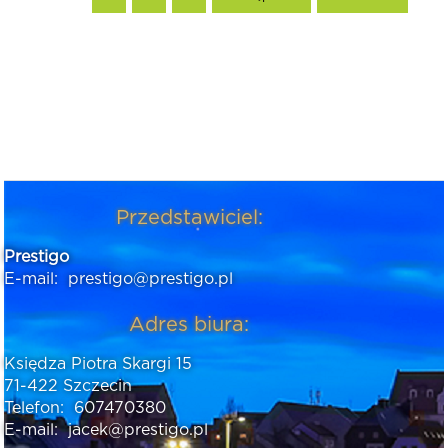
Przedstawiciel:
Prestigo
E-mail:
prestigo@prestigo.pl
Adres biura:
Księdza Piotra Skargi 15
71-422 Szczecin
Telefon:
607470380
E-mail:
jacek@prestigo.pl