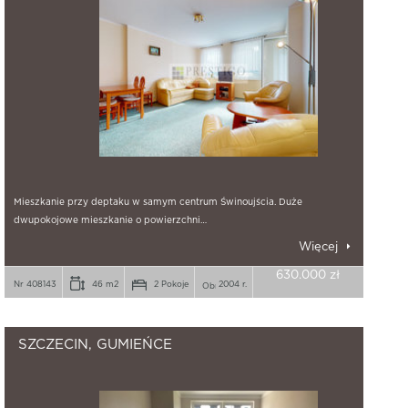
Mieszkanie przy deptaku w samym centrum Świnoujścia. Duże
dwupokojowe mieszkanie o powierzchni…
Więcej
630.000 zł
Nr 408143
46 m2
2 Pokoje
2004 r.
SZCZECIN, GUMIEŃCE