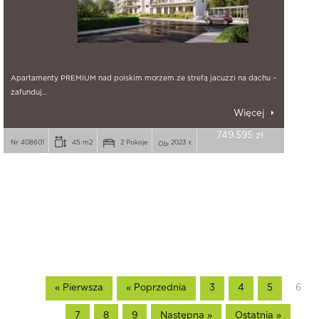
Apartamenty PREMIUM nad polskim morzem ze strefą jacuzzi na dachu –
zafunduj…
Więcej
749.595 zł
Nr 408601
45 m2
2 Pokoje
2023 r.
« Pierwsza
« Poprzednia
3
4
5
6
7
8
9
Następna »
Ostatnia »