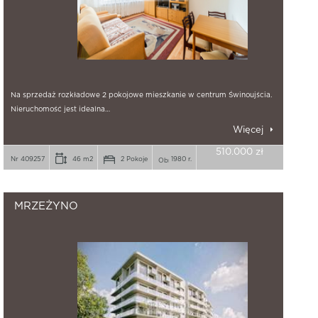
Na sprzedaż rozkładowe 2 pokojowe mieszkanie w centrum Świnoujścia.
Nieruchomość jest idealna…
Więcej
510.000 zł
Nr 409257
46 m2
2 Pokoje
1980 r.
MRZEŻYNO