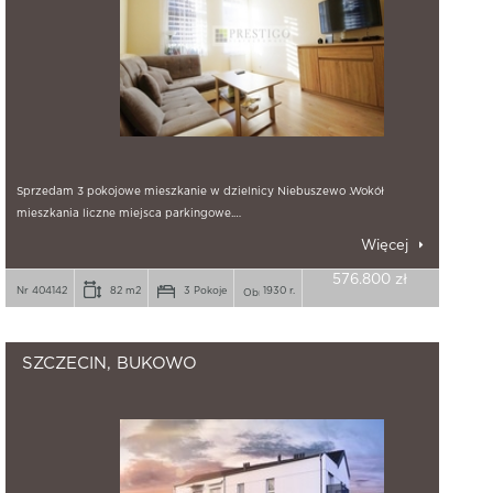
Sprzedam 3 pokojowe mieszkanie w dzielnicy Niebuszewo .Wokół
mieszkania liczne miejsca parkingowe.…
Więcej
576.800 zł
Nr 404142
82 m2
3 Pokoje
1930 r.
SZCZECIN, BUKOWO