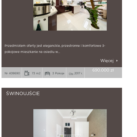
Przedmiotem oferty jest eleganckie, przestronne i komfortowe 3-
pokojowe mieszkanie na osiedlu w…
Więcej
690.000 zł
Nr 409690
73 m2
3 Pokoje
2017 r.
ŚWINOUJŚCIE