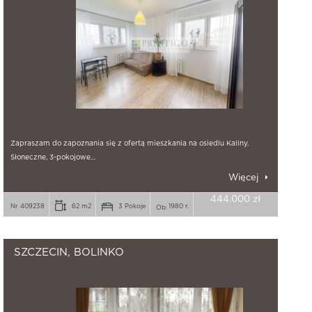
Zapraszam do zapoznania się z ofertą mieszkania na osiedlu Kaliny.
Słoneczne, 3-pokojowe…
Więcej
444.000 zł
Nr 409238
62 m2
3 Pokoje
1980 r.
SZCZECIN, BOLINKO