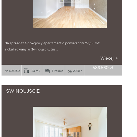
Na sprzedaż 1-pokojowy apartament o powierzchni 24,44 m2
zlokalizowany w Świnoujściu, tuż…
Więcej
586.560 zł
Nr 403250
24 m2
1 Pokoje
2020 r.
ŚWINOUJŚCIE