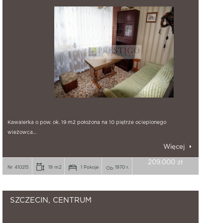
Kawalerka o pow. ok. 19 m2 położona na 10 piętrze ocieplonego
wieżowca…
Więcej
209.000 zł
Nr 410215
19 m2
1 Pokoje
1970 r.
SZCZECIN, CENTRUM