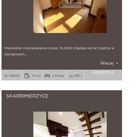
Mieszkanie czteropokojowe o pow. 70,25m2 znajduje się na 5 piętrze w
docieplonym…
Więcej
499.000 zł
Nr 398383
70 m2
4 Pokoje
1991 r.
SKARBIMIERZYCE