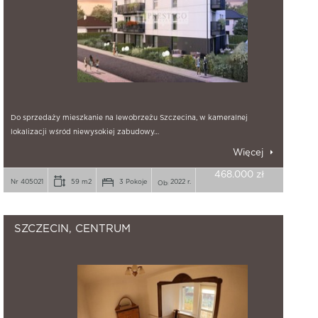
Do sprzedaży mieszkanie na lewobrzeżu Szczecina, w kameralnej
lokalizacji wśród niewysokiej zabudowy…
Więcej
468.000 zł
Nr 405021
59 m2
3 Pokoje
2022 r.
SZCZECIN, CENTRUM