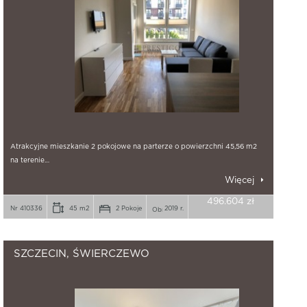
Atrakcyjne mieszkanie 2 pokojowe na parterze o powierzchni 45,56 m2
na terenie…
Więcej
496.604 zł
Nr 410336
45 m2
2 Pokoje
2019 r.
SZCZECIN, ŚWIERCZEWO