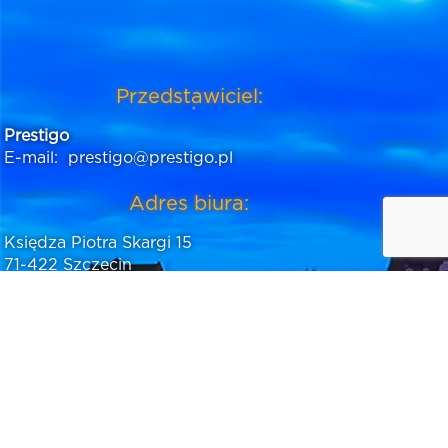
Przedstawiciel:
Prestigo
E-mail:
prestigo@prestigo.pl
Adres biura:
Księdza Piotra Skargi 15
71-422 Szczecin
Telefon:
607470380
E-mail:
jacek@prestigo.pl