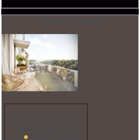
MRZEŻYNO,
Sprzedaż
Apartamenty PREMIUM nad polskim
morzem ze strefą jacuzzi na dachu –
zafunduj sobie luksus i żyjpełnią
życia
Oferta nowo powstającego