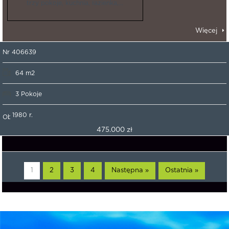
trzy pokoje, kuchnia, łazienka,…
Więcej
Nr 406639
64 m2
3 Pokoje
1980 r.
475.000 zł
1
2
3
4
Następna »
Ostatnia »