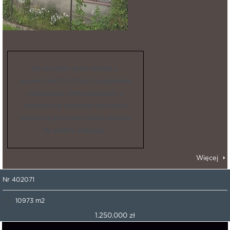
Na sprzedaż duża działka o
powierzchni 10 973 m2 z budynkiem
mieszkalnym jednorodzinnym z
możliwością uzyskania warunków
zabudowy pod małe osiedle domów.
Na działce znajdują…
Więcej
Nr 402071
10973 m2
1.250.000 zł