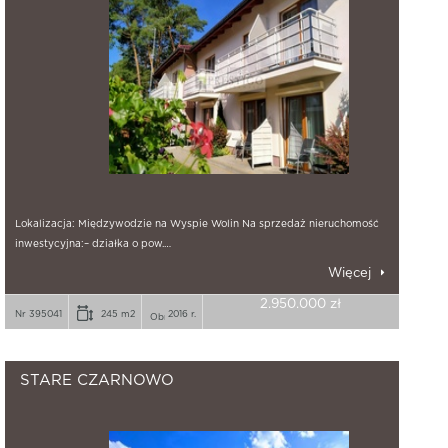
Lokalizacja: Międzywodzie na Wyspie Wolin Na sprzedaż nieruchomość
inwestycyjna:– działka o pow.…
Więcej
2.950.000 zł
Nr 395041
245 m2
2016 r.
STARE CZARNOWO