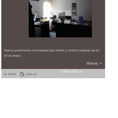
Piękny, przestrzenny 3-kondygnacyjny obiekt, w którym znajduje się od
20 lat sklep!…
Więcej
3.960.000 zł
Nr 395817
2250 m2