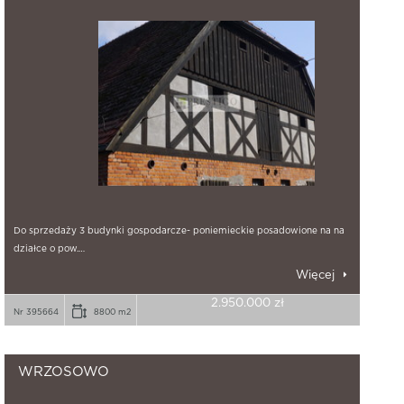
Do sprzedaży 3 budynki gospodarcze- poniemieckie posadowione na na
działce o pow.…
Więcej
2.950.000 zł
Nr 395664
8800 m2
WRZOSOWO