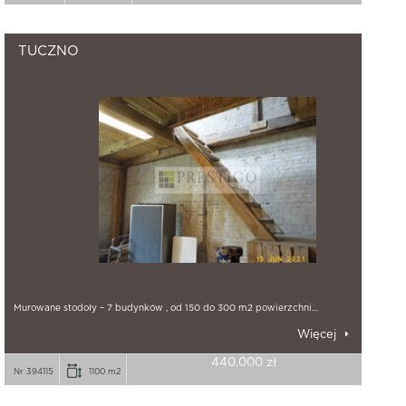
TUCZNO
Murowane stodoły – 7 budynków , od 150 do 300 m2 powierzchni…
Więcej
440.000 zł
Nr 394115
1100 m2