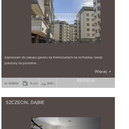
Zapraszam do zakupu garażu na Pomorzanach na os.Polonia. Garaż
położony na poziomie…
Więcej
89.000 zł
Nr 409893
15 m2
2018 r.
SZCZECIN, DĄBIE