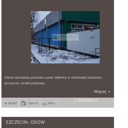
Oferta sprzedaży pawilonu o pow. 568mkw w doskonałej lokalizacji
Szczecina. Obiekt położony…
Więcej
2.460.002 zł
Nr 401267
568 m2
1995 r.
SZCZECIN, OSÓW