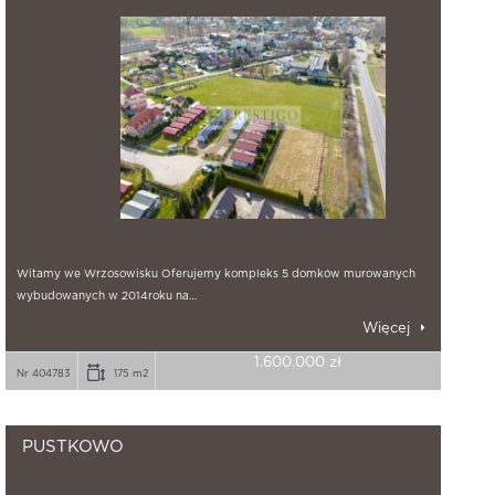
Witamy we Wrzosowisku Oferujemy kompleks 5 domków murowanych
wybudowanych w 2014roku na…
Więcej
1.600.000 zł
Nr 404783
175 m2
PUSTKOWO