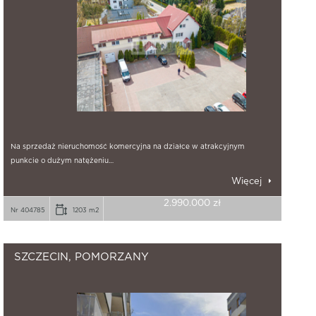
Na sprzedaż nieruchomość komercyjna na działce w atrakcyjnym
punkcie o dużym natężeniu…
Więcej
2.990.000 zł
Nr 404785
1203 m2
SZCZECIN, POMORZANY