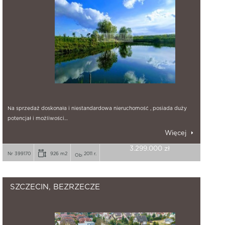
Na sprzedaż doskonała i niestandardowa nieruchomość , posiada duży
potencjał i możliwości…
Więcej
3.299.000 zł
Nr 399170
926 m2
2011 r.
SZCZECIN, BEZRZECZE