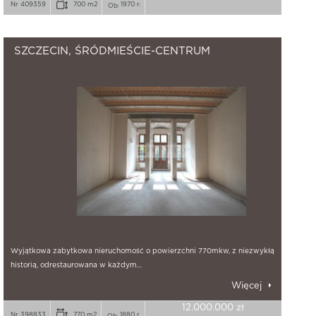
Nr 409359
700 m2
1970 r.
SZCZECIN, ŚRÓDMIEŚCIE-CENTRUM
Wyjątkowa zabytkowa nieruchomość o powierzchni 770mkw, z niezwykłą
historią, odrestaurowana w każdym…
Więcej
12.000.000 zł
Nr 398833
770 m2
1880 r.