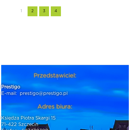
1
2
3
4
Przedstawiciel:
Prestigo
E-mail:
prestigo@prestigo.pl
Adres biura:
Księdza Piotra Skargi 15
71-422 Szczecin