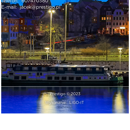
Telefon:
607470380
E-mail:
jacek@prestigo.pl
Prestigo © 2023
Wykonanie:
LIGO-IT