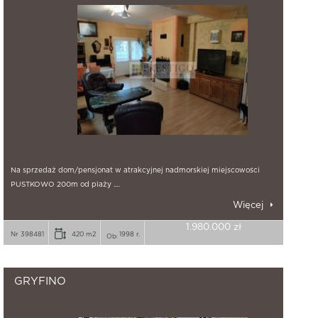
Na sprzedaż dom/pensjonat w atrakcyjnej nadmorskiej miejscowości
PUSTKOWO 200m od plaży .…
Więcej
1.980.000 zł
Nr 398481
420 m2
1998 r.
GRYFINO