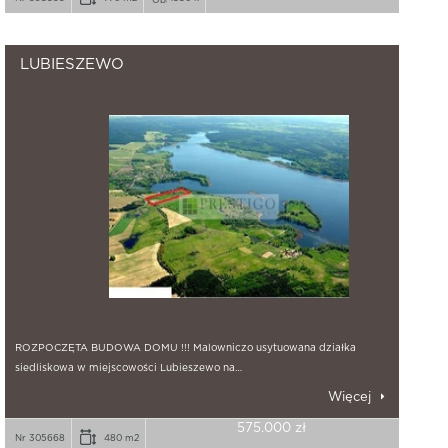
LUBIESZEWO
ROZPOCZĘTA BUDOWA DOMU !!! Malowniczo usytuowana działka
siedliskowa w miejscowości Lubieszewo na…
Więcej
575.000 zł
Nr 305668
480 m2