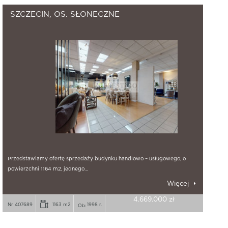
SZCZECIN, OS. SŁONECZNE
Przedstawiamy ofertę sprzedaży budynku handlowo – usługowego, o
powierzchni 1164 m2, jednego…
Więcej
4.669.000 zł
Nr 407689
1163 m2
1998 r.