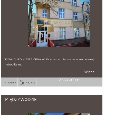
NOWA DUŻO NIŻSZA CENA W 20. minut od Szczecina wkrótce kolej
metroplitalna…
Więcej
2.560.000 zł
Nr 402787
492 m2
MIĘDZYWODZIE