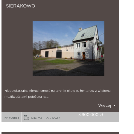
SIERAKOWO
Niepowtarzalna nieruchomość na terenie około 10 hektarów z wieloma
możliwościami położona na…
Więcej
3.900.000 zł
Nr 406883
1743 m2
1902 r.