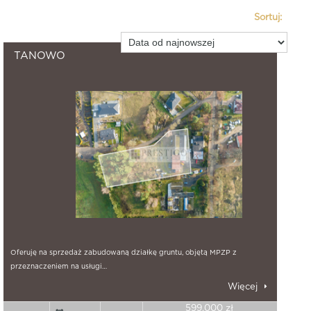
Sortuj:
55
znalezione nieruchomości.
TANOWO
Oferuję na sprzedaż zabudowaną działkę gruntu, objętą MPZP z
przeznaczeniem na usługi…
Więcej
599.000 zł