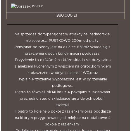
1998 r.
1.980.000 zł
Na sprzedaż dom/pensjonat w atrakcyjnej nadmorskiej
miejscowości PUSTKOWO 200m od plaży .
Pensjonat położony jest na działce 638m2 składa się z
przyziemia dwóch kondygnacji i poddasza.
Przyziemie to ok.140m2 na które składa się duży salon
z aneksem kuchennym z wyjściem na ogród,kominkiem
z płaszczem wodnym,łazienki i WC,oraz
sypialni.Przyziemie wyposażone jest w ogrzewanie
podłogowe.
Piętro to również ok.140m2 z 4 pokojami z łazienkami
oraz jedno studio składające się z dwóch pokoi i
łazienki.
II piętro to kolejne 5 pokoi z łazienkami,oraz poddasze
na którym przygotowane jest miejsce na dodatkowe 4
pokoje z łazienkami.
Dodatkowo na ogrodzie znajduje się domek z dwoma