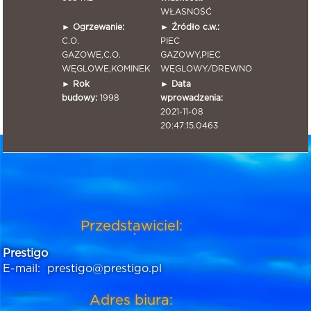
WŁASNOŚĆ
►
Ogrzewanie:
►
Źródło c.w.:
C.O.
PIEC
GAZOWE,C.O.
GAZOWY,PIEC
WĘGLOWE,KOMINEK
WĘGLOWY/DREWNO
►
Rok
►
Data
budowy:
1998
wprowadzenia:
2021-11-08
20:47:15.0463
Przedstawiciel:
Prestigo
E-mail:
prestigo@prestigo.pl
Adres biura: