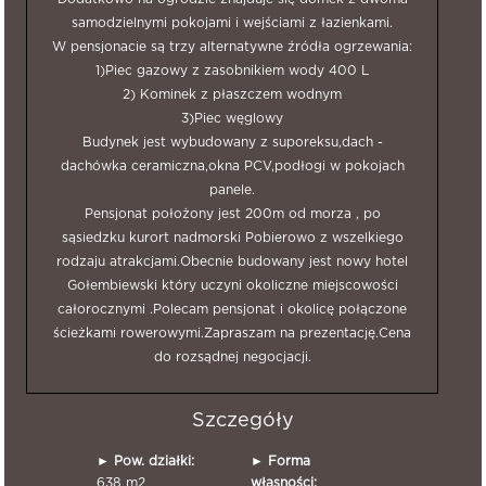
samodzielnymi pokojami i wejściami z łazienkami.
W pensjonacie są trzy alternatywne źródła ogrzewania:
1)Piec gazowy z zasobnikiem wody 400 L
2) Kominek z płaszczem wodnym
3)Piec węglowy
Budynek jest wybudowany z suporeksu,dach -
dachówka ceramiczna,okna PCV,podłogi w pokojach
panele.
Pensjonat położony jest 200m od morza , po
sąsiedzku kurort nadmorski Pobierowo z wszelkiego
rodzaju atrakcjami.Obecnie budowany jest nowy hotel
Gołembiewski który uczyni okoliczne miejscowości
całorocznymi .Polecam pensjonat i okolicę połączone
ścieżkami rowerowymi.Zapraszam na prezentację.Cena
do rozsądnej negocjacji.
Szczegóły
►
Pow. działki:
►
Forma
638 m2
własności: