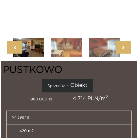
PUSTKOWO
- Obiekt
Sprzedaż
2
4 714 PLN/m
1.980.000 zł
Nr 398481
420 m2