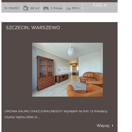
3.150 zł
Nr 394053
68 m2
3 Pokoje
1930 r.
SZCZECIN, WARSZEWO
UMOWA NAJMU OKAZJONALNEGO!!! Wynajem na min. 12 miesięcy.
Czynsz najmu 2500 zł.…
Więcej