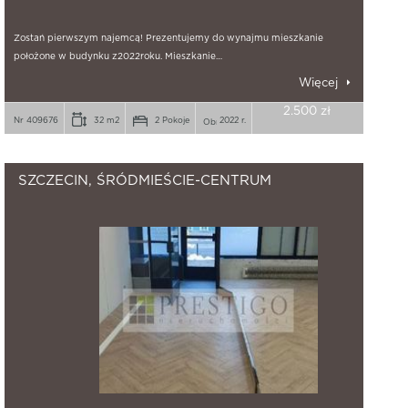
Zostań pierwszym najemcą! Prezentujemy do wynajmu mieszkanie
położone w budynku z2022roku. Mieszkanie…
Więcej
2.500 zł
Nr 409676
32 m2
2 Pokoje
2022 r.
SZCZECIN, ŚRÓDMIEŚCIE-CENTRUM