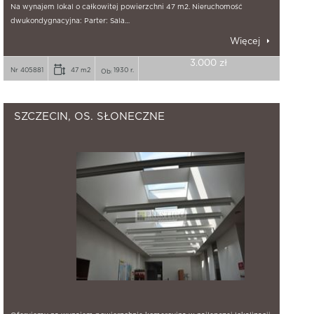
Na wynajem lokal o całkowitej powierzchni 47 m2. Nieruchomość
dwukondygnacyjna: Parter: Sala…
Więcej
3.000 zł
Nr 405881
47 m2
1930 r.
SZCZECIN, OS. SŁONECZNE