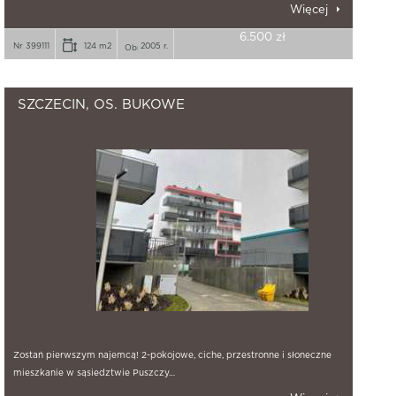
Więcej
6.500 zł
Nr 399111
124 m2
2005 r.
SZCZECIN, OS. BUKOWE
Zostań pierwszym najemcą! 2-pokojowe, ciche, przestronne i słoneczne
mieszkanie w sąsiedztwie Puszczy…