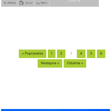
1.200 zł
Nr 399542
20 m2
1960 r.
« Poprzednia
1
2
3
4
5
6
Następna »
Ostatnia »