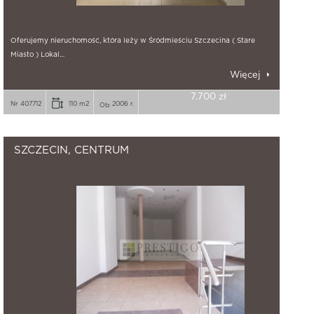
Oferujemy nieruchomość, która leży w Śródmieściu Szczecina ( Stare
Miasto ) Lokal…
Więcej
7.700 zł
Nr 407712
110 m2
2006 r.
SZCZECIN, CENTRUM