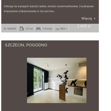
Oferuję na wynajem bardzo ładne, świeżo wyremontowane, 3-pokojowe
mieszkanie zlokalizowane w Szczecinie…
Więcej
2.400 zł
Nr 408390
47 m2
3 Pokoje
1964 r.
SZCZECIN, POGODNO