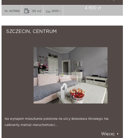
4.900 zł
Nr 407968
125 m2
2005 r.
SZCZECIN, CENTRUM
Na wynajem mieszkanie położone na ulicy Bolesława Śmiałego. Na
całkowity metraż nieruchomości…
Więcej