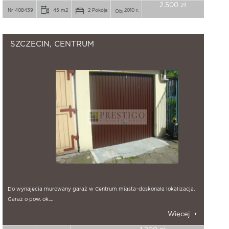
2.500 zł
Nr 408439
45 m2
2 Pokoje
2010 r.
SZCZECIN, CENTRUM
Do wynajęcia murowany garaż w Centrum miasta–doskonała lokalizacja.
Garaż o pow. ok.…
Więcej