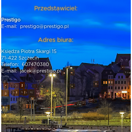
Przedstawiciel:
Prestigo
E-mail:
prestigo@prestigo.pl
Adres biura:
Księdza Piotra Skargi 15
71-422 Szczecin
Telefon:
607470380
E-mail:
jacek@prestigo.pl