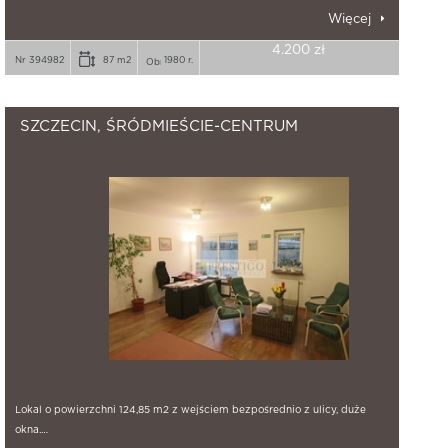
Więcej
4.200 zł
Nr 394982
87 m2
1980 r.
SZCZECIN, ŚRÓDMIEŚCIE-CENTRUM
Lokal o powierzchni 124,85 m2 z wejściem bezpośrednio z ulicy, duże
okna.…