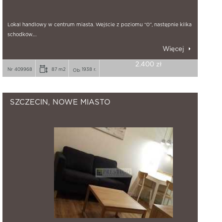
Lokal handlowy w centrum miasta. Wejście z poziomu “0”, następnie kilka
schodków.…
Więcej
2.400 zł
Nr 409968
87 m2
1938 r.
SZCZECIN, NOWE MIASTO