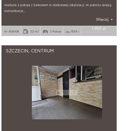
Nieduże 2 pokoje z balkonem w doskonałej lokalizacji. W pobliżu sklepy,
komunikacja…
Więcej
1.950 zł
Nr 409408
32 m2
2 Pokoje
1939 r.
SZCZECIN, CENTRUM