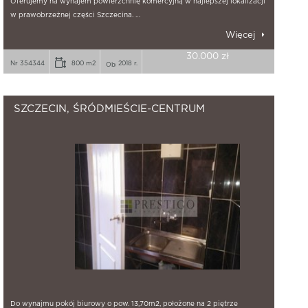
Oferujemy na wynajem powierzchnię komercyjną w najlepszej lokalizacji
w prawobrzeżnej części Szczecina. …
Więcej
30.000 zł
Nr 354344
800 m2
2018 r.
SZCZECIN, ŚRÓDMIEŚCIE-CENTRUM
Do wynajmu pokój biurowy o pow. 13,70m2, położone na 2 piętrze