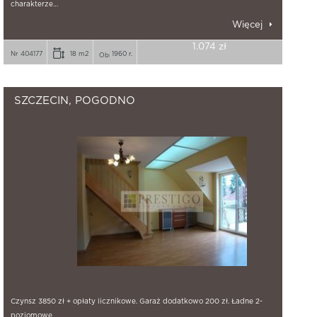
charakterze…
Więcej
1.074 zł
Nr 404177
18 m2
1960 r.
SZCZECIN, POGODNO
Czynsz 3850 zł + opłaty licznikowe. Garaż dodatkowo 200 zł. Ładne 2-
poziomowe…