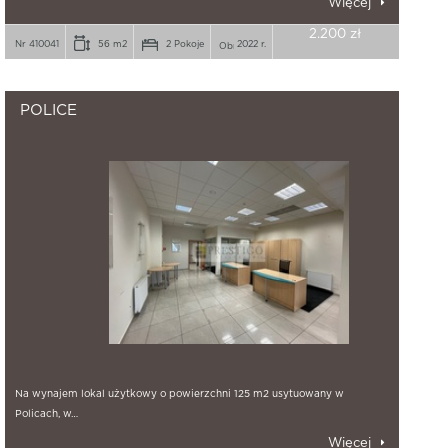
Więcej
2.200 zł
Nr 410041
56 m2
2 Pokoje
2022 r.
POLICE
Na wynajem lokal użytkowy o powierzchni 125 m2 usytuowany w
Policach, w…
Więcej