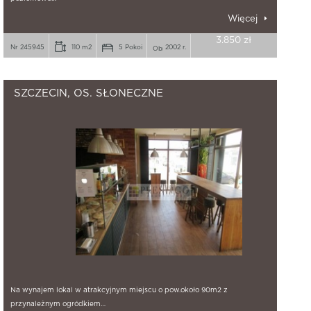
Więcej
3.850 zł
Nr 245945
110 m2
5 Pokoi
2002 r.
SZCZECIN, OS. SŁONECZNE
Na wynajem lokal w atrakcyjnym miejscu o pow.około 90m2 z
przynależnym ogródkiem…