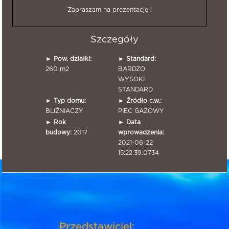
Zapraszam na prezentację !
Szczegóły
►
Pow. działki:
►
Standard:
260 m2
BARDZO
WYSOKI
STANDARD
►
Typ domu:
►
Źródło c.w.:
BLIŹNIACZY
PIEC GAZOWY
►
Rok
►
Data
budowy:
2017
wprowadzenia:
2021-06-22
15:22:39.0734
Przedstawiciel: