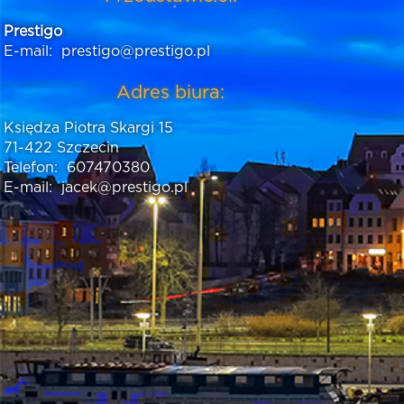
Prestigo
E-mail:
prestigo@prestigo.pl
Adres biura:
Księdza Piotra Skargi 15
71-422 Szczecin
Telefon:
607470380
E-mail:
jacek@prestigo.pl