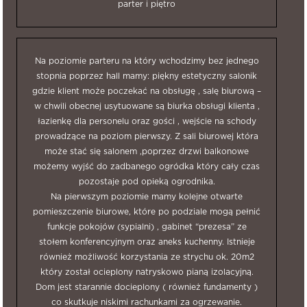
parter i piętro
Na poziomie parteru na który wchodzimy bez jednego
stopnia poprzez hall mamy: piękny estetyczny salonik
gdzie klient może poczekać na obsługę , salę biurową –
w chwili obecnej usytuowane są biurka obsługi klienta ,
łazienkę dla personelu oraz gości , wejście na schody
prowadzące na poziom pierwszy. Z sali biurowej która
może stać się salonem ,poprzez drzwi balkonowe
możemy wyjść do zadbanego ogródka który cały czas
pozostaje pod opieką ogrodnika.
Na pierwszym poziomie mamy kolejne otwarte
pomieszczenie biurowe, które po podziale mogą pełnić
funkcje pokojów (sypialni) , gabinet “prezesa” ze
stołem konferencyjnym oraz aneks kuchenny. Istnieje
również możliwość korzystania ze strychu ok. 20m2
który został ocieplony natryskowo pianą izolacyjną.
Dom jest starannie docieplony ( również fundamenty )
co skutkuje niskimi rachunkami za ogrzewanie.