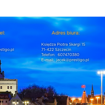
el:
Adres biura:
Księdza Piotra Skargi 15
stigo.pl
71-422 Szczecin
Telefon:
607470380
E-mail:
jacek@prestigo.pl