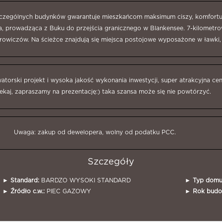
czególnych budynków gwarantuje mieszkańcom maksimum ciszy, komfortu, 
a, prowadząca z Buku do przejścia granicznego w Blankensee. 7-kilometro
erowiczów. Na ścieżce znajdują się miejsca postojowe wyposażone w ławki, 
watorski projekt i wysoka jakość wykonania inwestycji, super atrakcyjna ce
ekaj, zapraszamy na prezentację:) taka szansa może się nie powtórzyć.
Uwaga: zakup od dewelopera, wolny od podatku PCC.
Szczegóły
►
Standard:
BARDZO WYSOKI STANDARD
►
Typ domu
►
Źródło c.w.:
PIEC GAZOWY
►
Rok budo