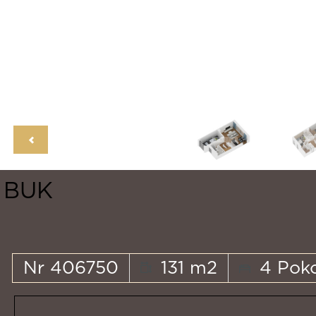
BUK
Nr 406750
131 m2
4 Poko