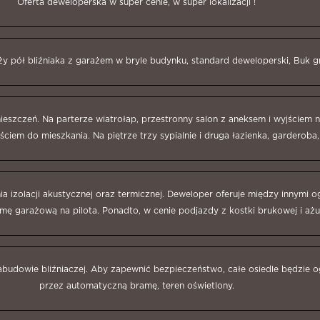
Oferta deweloperska w super cenie, w super lokalizacji !
y pół bliźniaka z garażem w bryle budynku, standard deweloperski, Buk 
ieszczeń. Na parterze wiatrołap, przestronny salon z aneksem i wyjściem n
ciem do mieszkania. Na piętrze trzy sypialnie i druga łazienka, garderoba, 
a izolacji akustycznej oraz termicznej. Deweloper oferuje między innymi
ę garażową na pilota. Ponadto, w cenie podjazdy z kostki brukowej i ażu
 zabudowie bliźniaczej. Aby zapewnić bezpieczeństwo, całe osiedle będzie 
przez automatyczną bramę, teren oświetlony.