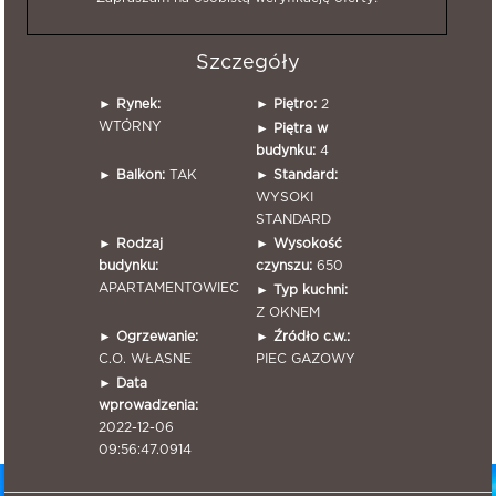
Szczegóły
►
Rynek:
►
Piętro:
2
WTÓRNY
►
Piętra w
budynku:
4
►
Balkon:
TAK
►
Standard:
WYSOKI
STANDARD
►
Rodzaj
►
Wysokość
budynku:
czynszu:
650
APARTAMENTOWIEC
►
Typ kuchni:
Z OKNEM
►
Ogrzewanie:
►
Źródło c.w.:
C.O. WŁASNE
PIEC GAZOWY
►
Data
wprowadzenia:
2022-12-06
09:56:47.0914