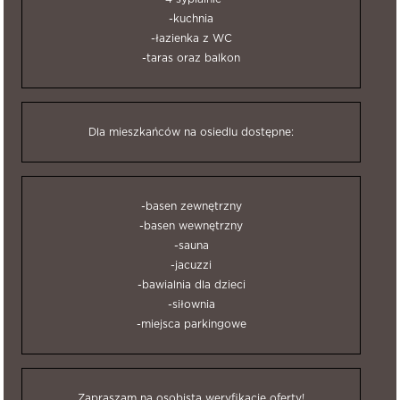
-kuchnia
-łazienka z WC
-taras oraz balkon
Dla mieszkańców na osiedlu dostępne:
-basen zewnętrzny
-basen wewnętrzny
-sauna
-jacuzzi
-bawialnia dla dzieci
-siłownia
-miejsca parkingowe
Zapraszam na osobistą weryfikację oferty!