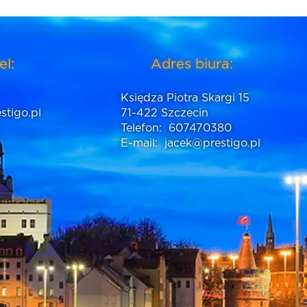
el:
Adres biura:
Księdza Piotra Skargi 15
stigo.pl
71-422 Szczecin
Telefon:
607470380
E-mail:
jacek@prestigo.pl