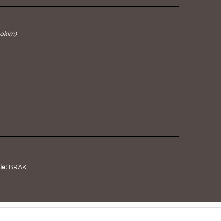
sokim)
ie:
BRAK