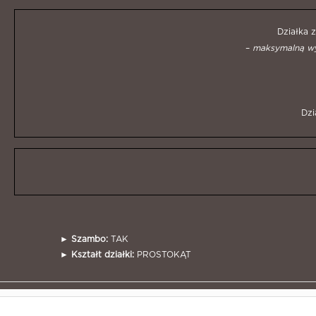
Działka 
–
maksymalną wy
Dzi
►
Szambo:
TAK
►
Kształt działki:
PROSTOKĄT