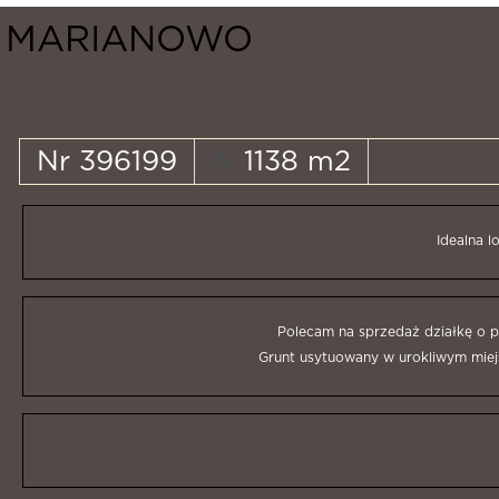
MARIANOWO
Nr 396199
1138 m2
Idealna l
Polecam na sprzedaż działkę o po
Grunt usytuowany w urokliwym miej