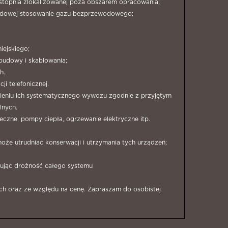
 stopnia zlokalizowanej poza obszarem opracowania;
zewodowej stosowanie gazu bezprzewodowego;
iejskiego;
ebudowy i skablowania;
h.
ji telefonicznej.
ieniu ich systematycznego wywozu zgodnie z przyjętym
lnych.
neczne, pompy ciepła, ogrzewanie elektryczne itp.
że utrudniać konserwacji i utrzymania tych urządzeń;
ując drożność całego systemu
ch oraz ze względu na cenę. Zapraszam do osobistej