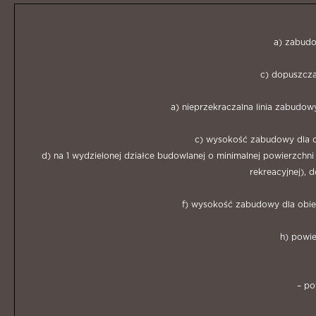
a) zabudo
c) dopuszcza
a) nieprzekraczalna linia zabud
c) wysokość zabudowy dla o
d) na 1 wydzielonej działce budowlanej o minimalnej powierzch
rekreacyjnej), 
f) wysokość zabudowy dla obi
h) powi
– po