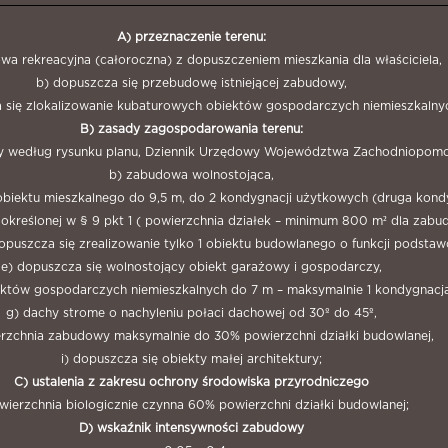
A) przeznaczenie terenu:
wa rekreacyjna (całoroczna) z dopuszczeniem mieszkania dla właściciela,
b) dopuszcza się przebudowę istniejącej zabudowy,
 się zlokalizowanie kubaturowych obiektów gospodarczych niemieszkalny
B) zasady zagospodarowania terenu:
owy według rysunku planu, Dziennik Urzędowy Województwa Zachodniopomor
b) zabudowa wolnostojąca,
biektu mieszkalnego do 9,5 m, do 2 kondygnacji użytkowych (druga kond
ni określonej w § 9 pkt 1 ( powierzchnia działek – minimum 800 m² dla z
dopuszcza się zrealizowanie tylko 1 obiektu budowlanego o funkcji podstaw
e) dopuszcza się wolnostojący obiekt garażowy i gospodarczy,
ektów gospodarczych niemieszkalnych do 7 m – maksymalnie 1 kondygnacj
g) dachy strome o nachyleniu połaci dachowej od 30º do 45º,
erzchnia zabudowy maksymalnie do 30% powierzchni działki budowlanej,
i) dopuszcza się obiekty małej architektury;
C) ustalenia z zakresu ochrony środowiska przyrodniczego
wierzchnia biologicznie czynna 60% powierzchni działki budowlanej;
D) wskaźnik intensywności zabudowy