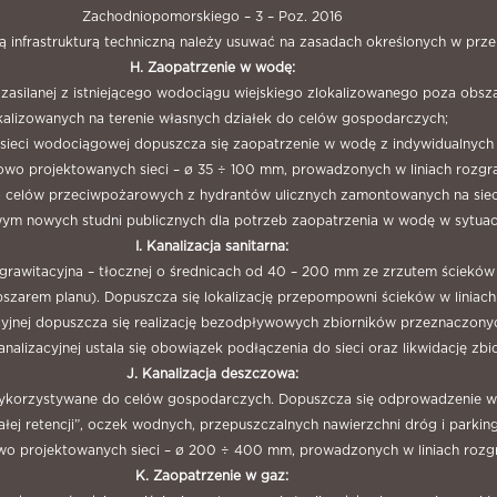
Zachodniopomorskiego – 3 – Poz. 2016
jącą infrastrukturą techniczną należy usuwać na zasadach określonych w prz
H. Zaopatrzenie w wodę:
 zasilanej z istniejącego wodociągu wiejskiego zlokalizowanego poza obsz
kalizowanych na terenie własnych działek do celów gospodarczych;
ji sieci wodociągowej dopuszcza się zaopatrzenie w wodę z indywidualnych
nowo projektowanych sieci – ø 35 ÷ 100 mm, prowadzonych w liniach rozgra
o celów przeciwpożarowych z hydrantów ulicznych zamontowanych na sie
owym nowych studni publicznych dla potrzeb zaopatrzenia w wodę w sytua
I. Kanalizacja sanitarna:
grawitacyjna – tłocznej o średnicach od 40 – 200 mm ze zrzutem ścieków is
bszarem planu). Dopuszcza się lokalizację przepompowni ścieków w liniach
zacyjnej dopuszcza się realizację bezodpływowych zbiorników przeznaczonyc
kanalizacyjnej ustala się obowiązek podłączenia do sieci oraz likwidację 
J. Kanalizacja deszczowa:
wykorzystywane do celów gospodarczych. Dopuszcza się odprowadzenie wó
łej retencji”, oczek wodnych, przepuszczalnych nawierzchni dróg i parkin
owo projektowanych sieci – ø 200 ÷ 400 mm, prowadzonych w liniach rozgr
K. Zaopatrzenie w gaz: