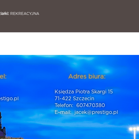
ałki:
REKREACYJNA
el:
Adres biura:
Księdza Piotra Skargi 15
stigo.pl
71-422 Szczecin
Telefon:
607470380
E-mail:
jacek@prestigo.pl