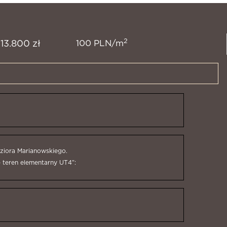
2
100 PLN/m
113.800 zł
eziora Marianowskiego.
 teren elementarny UT4″: