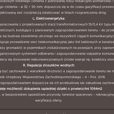
wodowym średniego ciśnienia z planowanej stacji redukcyjno-pomiarowej I
niego ciśnienia – ø 32 ÷ 50 mm; dopuszcza się w do czasu gazyfikacji pr
ojektowaną sieć rozdzielczą lokalizować w liniach rozgraniczenia dróg.
L. Elektroenergetyka:
 opracowania z projektowanych stacji transformatorowych 15/0,4 kV typu m
apowietrznych, kolidujące z planowanym zagospodarowaniem terenu – do prz
a się budowę oświetlenia ulicznego we wszystkich ciągach komunikacyjnyc
ązuje prowadzenie sieci telekomunikacyjnej jako linii kablowych w kanalizac
ży gromadzić w pojemnikach zlokalizowanych na posesjach, przy zapewn
rganizowanym systemem odbierania i zagospodarowania odpadów komuna
zaleca się stosowanie niekonwencjonalnych źródeł energii np. kolektory sło
R. Regulacja stosunków wodnych:
ą być zachowane z warunkiem drożności a zagospodarowanie terenu nie mo
nnik Urzędowy Województwa Zachodniopomorskiego – 4 – Poz. 2016
m zagospodarowaniem dopuszcza się ich przebudowę lub zabudowę zachow
nieje możliwość dokupienia sąsiedniej działki o powierzchni 1094m2
u, w bezpośrednim sąsiedztwie przyrody, terenów spacerowo – rekreacyjny
weryfikacji oferty.