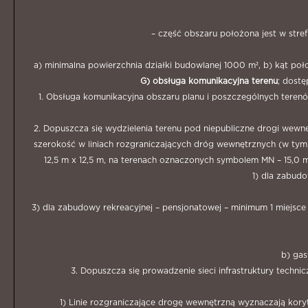
– część obszaru położona jest w stref
a) minimalna powierzchnia działki budowlanej 1000 m², b) kąt po
G) obsługa komunikacyjna terenu
; dost
1. Obsługa komunikacyjna obszaru planu i poszczególnych terenó
2. Dopuszcza się wydzielenia terenu pod niepubliczne drogi wew
szerokość w liniach rozgraniczających dróg wewnętrznych (w t
12,5 m x 12,5 m, na terenach oznaczonych symbolem MN – 15,0 m
1) dla zabud
3) dla zabudowy rekreacyjnej – pensjonatowej – minimum 1 miejs
b) gas
3. Dopuszcza się prowadzenie sieci infrastruktury techni
1) Linie rozgraniczające drogę wewnętrzną wyznaczają kory