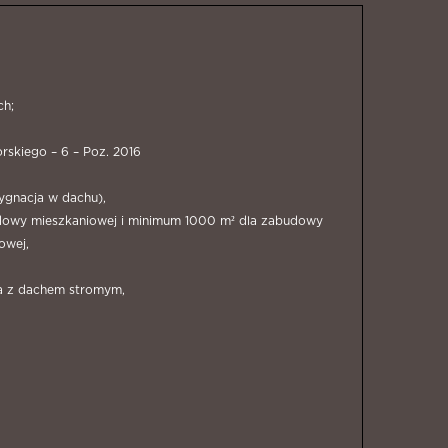
ch;
skiego – 6 – Poz. 2016
ygnacja w dachu),
abudowy mieszkaniowej i minimum 1000 m² dla zabudowy
owej,
a z dachem stromym,