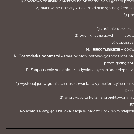
1) docelowo zasilanie obiektów na obszarze planu gazem prze
2) planowane obiekty zasilić rozdzielczą siecią śred
3) pr
1) zasilanie obszaru
2) odcinki istniejących linii n
3) dopuszcz
M. Telekomunikacja
– obowi
N. Gospodarka odpadami
– stałe odpady bytowo-gospodarcze nale
przez gminę zo
P. Zaopatrzenie w ciepło
– z indywidualnych źródeł ciepła, 
1) występujące w granicach opracowania rowy melioracyjne musz
Dzie
2) w przypadku kolizji z projektowany
Ist
Polecam ze względu na lokalizację w bardzo urokliwym miejsc