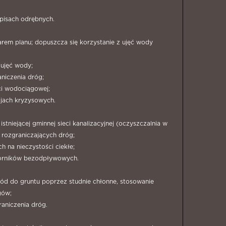
episach odrębnych.
arem planu; dopuszcza się korzystanie z ujęć wody
 ujęć wody;
niczenia dróg;
ci wodociągowej;
cjach kryzysowych.
tniejącej gminnej sieci kanalizacyjnej (oczyszczalnia w
 rozgraniczających dróg;
h na nieczystości ciekłe;
zbiorników bezodpływowych.
d do gruntu poprzez studnie chłonne, stosowanie
gów;
aniczenia dróg.