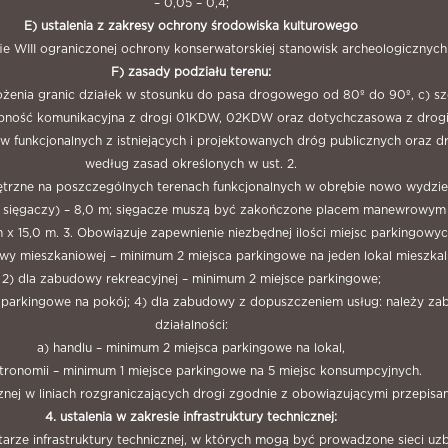
– 0,05 – 0,4;
E) ustalenia z zakresy ochrony środowiska kulturowego
ie WIII ograniczonej ochrony konserwatorskiej stanowisk archeologicznych 
F) zasady podziału terenu:
łożenia granic działek w stosunku do pasa drogowego od 80º do 90º, c) s
ępność komunikacyjna z drogi 01KDW, 02KDW oraz dotychczasowa z drogi 
w funkcjonalnych z istniejących i projektowanych dróg publicznych oraz 
według zasad określonych w ust. 2.
nętrzne na poszczególnych terenach funkcjonalnych w obrębie nowo wydzie
ym sięgaczy) – 8,0 m; sięgacze muszą być zakończone placem manewrowym
 x 15,0 m. 3. Obowiązuje zapewnienie niezbędnej ilości miejsc parkingow
owy mieszkaniowej – minimum 2 miejsca parkingowe na jeden lokal mieszkal
2) dla zabudowy rekreacyjnej – minimum 2 miejsce parkingowe;
ce parkingowe na pokój; 4) dla zabudowy z dopuszczeniem usług: należy z
działalności:
a) handlu – minimum 2 miejsca parkingowe na lokal,
tronomii – minimum 1 miejsce parkingowe na 5 miejsc konsumpcyjnych.
cznej w liniach rozgraniczających drogi zgodnie z obowiązującymi przepisa
4. ustalenia w zakresie infrastruktury technicznej:
tarze infrastruktury technicznej, w których mogą być prowadzone sieci u