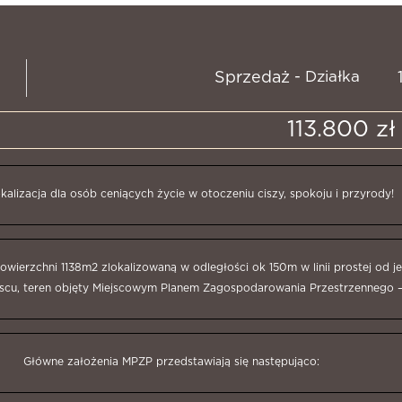
- Działka
Sprzedaż
113.800 zł
okalizacja dla osób ceniących życie w otoczeniu ciszy, spokoju i przyrody!
wierzchni 1138m2 zlokalizowaną w odległości ok 150m w linii prostej od j
scu, teren objęty Miejscowym Planem Zagospodarowania Przestrzennego –
Główne założenia MPZP przedstawiają się następująco: