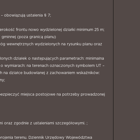
– obowiązują ustalenia § 7;
zerokość frontu nowo wydzielonej działki minimum 25 m;
gminnej (poza granicą planu)
dróg wewnętrznych wydzielonych na rysunku planu oraz
lonych działek o następujących parametrach: minimalna
 o wymiarach: na terenach oznaczonych symbolem UT –
ych na działce budowlanej z zachowaniem wskaźników:
ny;
abezpieczyć miejsca postojowe na potrzeby prowadzonej
mi oraz zgodnie z ustaleniami szczegółowymi. ;
zbrojenia terenu. Dziennik Urzędowy Województwa