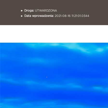
►
Droga:
UTWARDZONA
►
Data wprowadzenia:
2021-08-16 11:21:01.0344