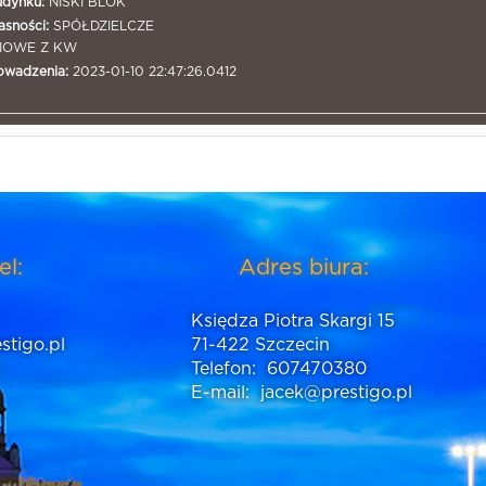
udynku:
NISKI BLOK
sności:
SPÓŁDZIELCZE
IOWE Z KW
owadzenia:
2023-01-10 22:47:26.0412
el:
Adres biura:
Księdza Piotra Skargi 15
stigo.pl
71-422 Szczecin
Telefon:
607470380
E-mail:
jacek@prestigo.pl