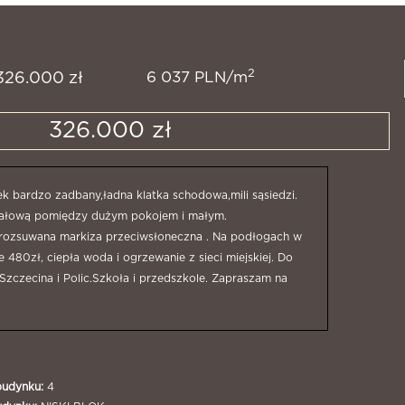
2
6 037 PLN/m
326.000 zł
326.000 zł
 bardzo zadbany,ładna klatka schodowa,mili sąsiedzi.
działową pomiędzy dużym pokojem i małym.
 rozsuwana markiza przeciwsłoneczna . Na podłogach w
480zł, ciepła woda i ogrzewanie z sieci miejskiej. Do
czecina i Polic.Szkoła i przedszkole. Zapraszam na
budynku:
4