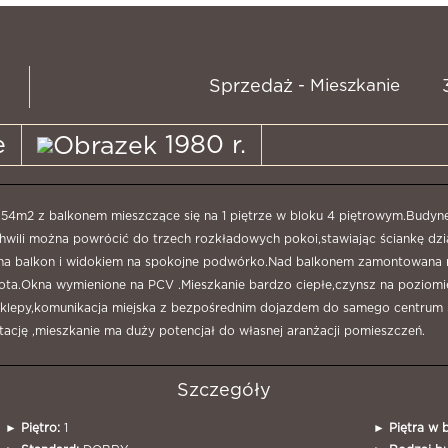
- Mieszkanie
Sprzedaż
e
1980 r.
54m2 z balkonem mieszczące się na 1 piętrze w bloku 4 piętrowym.Budynek
chwili można powrócić do trzech rozkładowych pokoi,stawiając ściankę 
m na balkon i widokiem na spokojne podwórko.Nad balkonem zamontowana
ota.Okna wymienione na PCV .Mieszkanie bardzo ciepłe,czynsz na poziomie 
klepy,komunikacja miejska z bezpośrednim dojazdem do samego centrum Sz
tację ,mieszkanie ma duży potencjał do własnej aranżacji pomieszczeń.
Szczegóły
►
Piętro:
1
►
Piętra w 