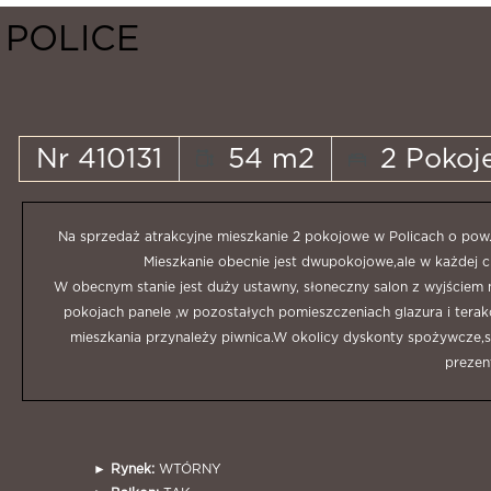
POLICE
Nr 410131
54 m2
2 Pokoj
Na sprzedaż atrakcyjne mieszkanie 2 pokojowe w Policach o pow.
Mieszkanie obecnie jest dwupokojowe,ale w każdej 
W obecnym stanie jest duży ustawny, słoneczny salon z wyjście
pokojach panele ,w pozostałych pomieszczeniach glazura i terak
mieszkania przynależy piwnica.W okolicy dyskonty spożywcze,s
prezen
►
Rynek:
WTÓRNY