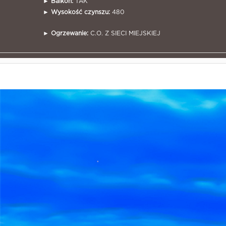
►
Balkon:
TAK
►
Wysokość czynszu:
480
►
Ogrzewanie:
C.O. Z SIECI MIEJSKIEJ