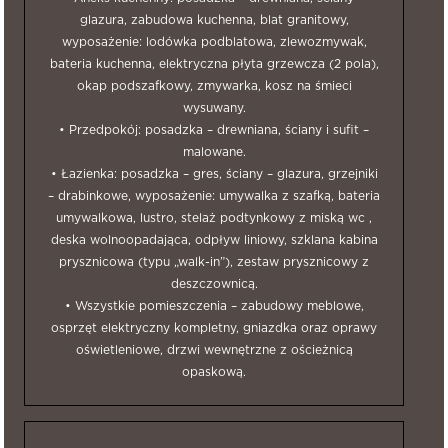
glazura, zabudowa kuchenna, blat granitowy,
wyposażenie: lodówka podblatowa, zlewozmywak,
bateria kuchenna, elektryczna płyta grzewcza (2 pola),
okap podszafkowy, zmywarka, kosz na śmieci
wysuwany.
• Przedpokój: posadzka – drewniana, ściany i sufit –
malowane.
• Łazienka: posadzka – gres, ściany – glazura, grzejniki
– drabinkowe, wyposażenie: umywalka z szafką, bateria
umywalkowa, lustro, stelaż podtynkowy z miską wc ,
deska wolnoopadająca, odpływ liniowy, szklana kabina
prysznicowa (typu „walk-in”), zestaw prysznicowy z
deszczownicą.
• Wszystkie pomieszczenia – zabudowy meblowe,
osprzęt elektryczny kompletny, gniazdka oraz oprawy
oświetleniowe, drzwi wewnętrzne z ościeżnicą
opaskową.