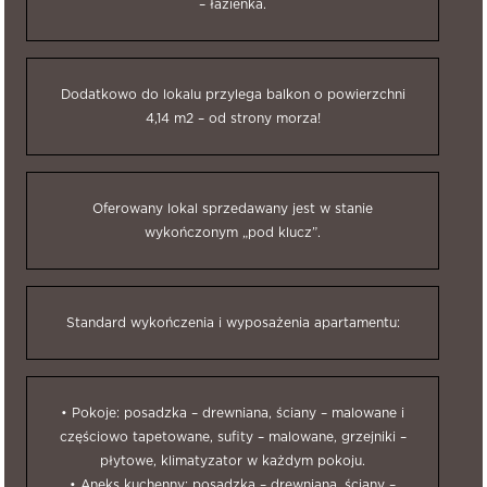
– łazienka.
Dodatkowo do lokalu przylega balkon o powierzchni
4,14 m2 – od strony morza!
Oferowany lokal sprzedawany jest w stanie
wykończonym „pod klucz”.
Standard wykończenia i wyposażenia apartamentu:
• Pokoje: posadzka – drewniana, ściany – malowane i
częściowo tapetowane, sufity – malowane, grzejniki –
płytowe, klimatyzator w każdym pokoju.
• Aneks kuchenny: posadzka – drewniana, ściany –