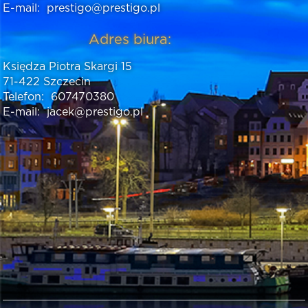
E-mail:
prestigo@prestigo.pl
Adres biura:
Księdza Piotra Skargi 15
71-422 Szczecin
Telefon:
607470380
E-mail:
jacek@prestigo.pl