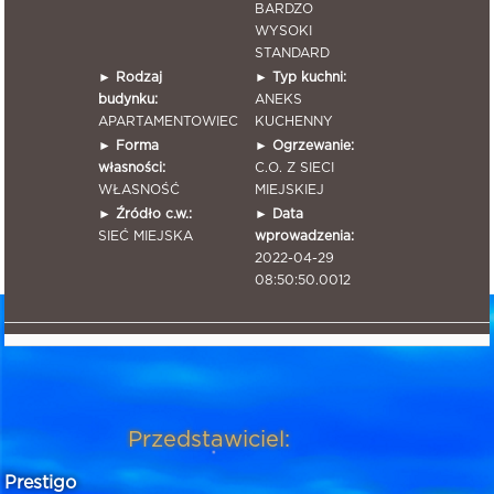
BARDZO
WYSOKI
STANDARD
►
Rodzaj
►
Typ kuchni:
budynku:
ANEKS
APARTAMENTOWIEC
KUCHENNY
►
Forma
►
Ogrzewanie:
własności:
C.O. Z SIECI
WŁASNOŚĆ
MIEJSKIEJ
►
Źródło c.w.:
►
Data
SIEĆ MIEJSKA
wprowadzenia:
2022-04-29
08:50:50.0012
Przedstawiciel:
Prestigo