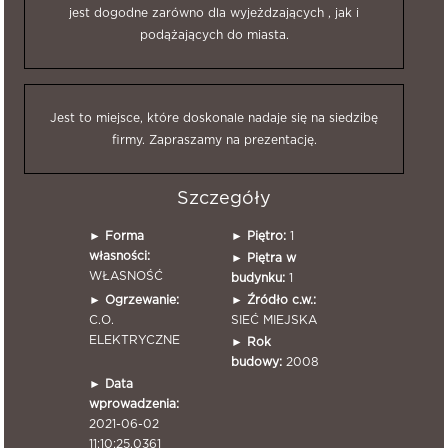
jest dogodne zarówno dla wyjeżdzających , jak i
podążających do miasta.
Jest to miejsce, które doskonale nadaje się na siedzibę
firmy. Zapraszamy na prezentację.
Szczegóły
►
Forma
►
Piętro:
1
własności:
►
Piętra w
WŁASNOŚĆ
budynku:
1
►
Ogrzewanie:
►
Źródło c.w.:
C.O.
SIEĆ MIEJSKA
ELEKTRYCZNE
►
Rok
budowy:
2008
►
Data
wprowadzenia:
2021-06-02
11:10:25.0361