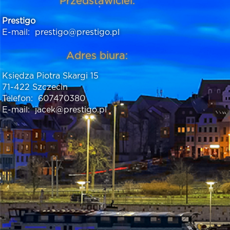
Przedstawiciel:
Prestigo
E-mail:
prestigo@prestigo.pl
Adres biura:
Księdza Piotra Skargi 15
71-422 Szczecin
Telefon:
607470380
E-mail:
jacek@prestigo.pl