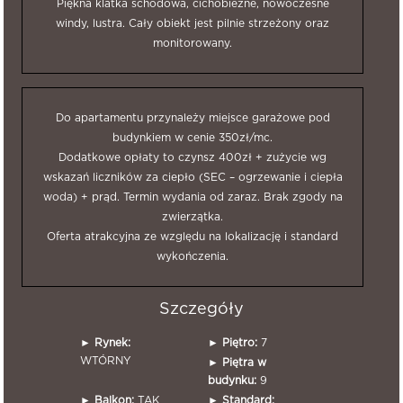
Piękna klatka schodowa, cichobieżne, nowoczesne
windy, lustra. Cały obiekt jest pilnie strzeżony oraz
monitorowany.
Do apartamentu przynależy miejsce garażowe pod
budynkiem w cenie 350zł/mc.
Dodatkowe opłaty to czynsz 400zł + zużycie wg
wskazań liczników za ciepło (SEC – ogrzewanie i ciepła
woda) + prąd. Termin wydania od zaraz. Brak zgody na
zwierzątka.
Oferta atrakcyjna ze względu na lokalizację i standard
wykończenia.
Szczegóły
►
Rynek:
►
Piętro:
7
WTÓRNY
►
Piętra w
budynku:
9
►
Balkon:
TAK
►
Standard: