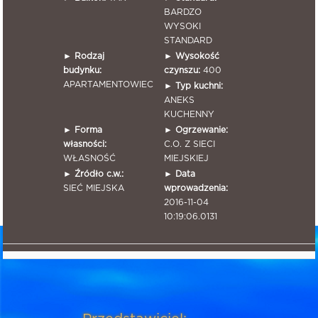
BARDZO
WYSOKI
STANDARD
►
Rodzaj
►
Wysokość
budynku:
czynszu:
400
APARTAMENTOWIEC
►
Typ kuchni:
ANEKS
KUCHENNY
►
Forma
►
Ogrzewanie:
własności:
C.O. Z SIECI
WŁASNOŚĆ
MIEJSKIEJ
►
Źródło c.w.:
►
Data
SIEĆ MIEJSKA
wprowadzenia:
2016-11-04
10:19:06.0131