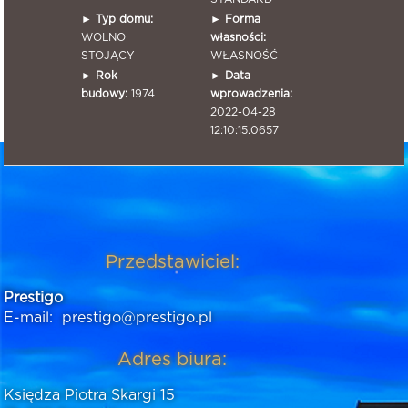
►
Typ domu:
►
Forma
WOLNO
własności:
STOJĄCY
WŁASNOŚĆ
►
Rok
►
Data
budowy:
1974
wprowadzenia:
2022-04-28
12:10:15.0657
Przedstawiciel:
Prestigo
E-mail:
prestigo@prestigo.pl
Adres biura:
Księdza Piotra Skargi 15