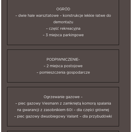
OGRÓD
– dwie hale warsztatowe – konstrukcje lekkie łatwe do
demontażu
– część rekreacyjna
– 3 miejsca parkingowe
PODPIWNICZENIE-
– 2 miejsca postojowe
– pomieszczenia gospodarcze
Ogrzewanie gazowe –
– piec gazowy Viesmann z zamkniętą komorą spalania
na gwarancji z zasobnikiem 60l – dla części głównej
– piec gazowy dwuobiegowy Vailant – dla przybudówki