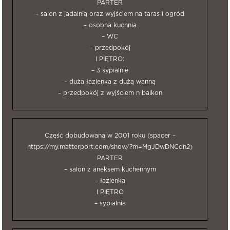
PARTER
– salon z jadalnią oraz wyjściem na taras i ogród
– osobna kuchnia
– WC
– przedpokój
I PIĘTRO:
– 3 sypialnie
– duża łazienka z dużą wanną
– przedpokój z wyjściem n balkon
Część dobudowana w 2001 roku (spacer –
https://my.matterport.com/show/?m=MgJDwDNCdn2)
PARTER
– salon z aneksem kuchennym
– łazienka
I PIĘTRO
– sypialnia