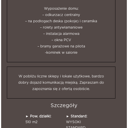
Wyposażenie domu:
– odkurzacz centralny
– na podłogach deska (pokoje) i ceramika
– rolety antywłamaniowe
– instalacja alarmowa
– okna PCV
– bramy garażowe na pilota
-kominek w salonie
W pobliżu liczne sklepy i lokale użytkowe, bardzo
dobry dojazd komunikacją miejską. Zapraszam do
zapoznania się z ofertą osobiście.
Szczegóły
►
Pow. działki:
►
Standard:
510 m2
WYSOKI
STANDARD