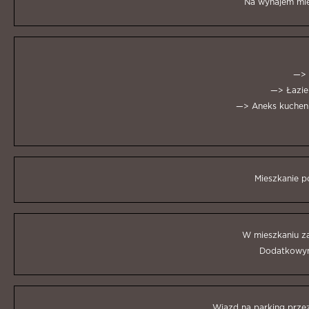
Na wynajem mie
—> 
—> Łazien
—> Aneks kuchenn
Mieszkanie p
W mieszkaniu za
Dodatkowym 
Wjazd na parking przez