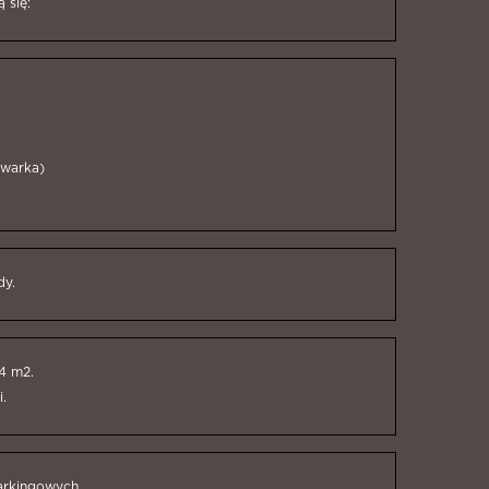
 się:
ywarka)
dy.
4 m2.
.
arkingowych.