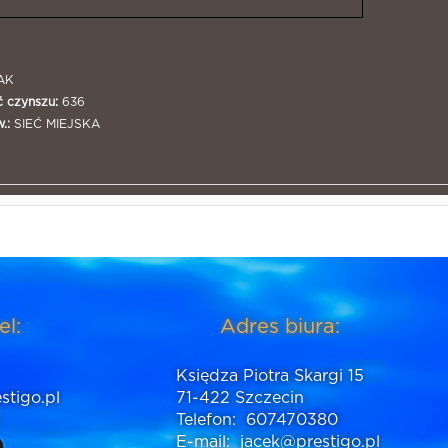
AK
 czynszu:
636
.:
SIEĆ MIEJSKA
el:
Adres biura:
Księdza Piotra Skargi 15
stigo.pl
71-422 Szczecin
Telefon:
607470380
E-mail:
jacek@prestigo.pl