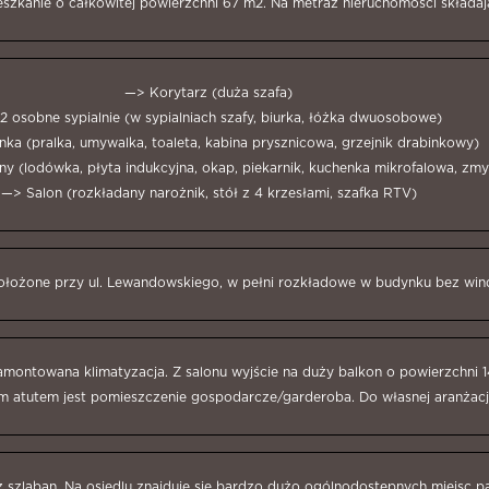
szkanie o całkowitej powierzchni 67 m2. Na metraż nieruchomości składają
—> Korytarz (duża szafa)
2 osobne sypialnie (w sypialniach szafy, biurka, łóżka dwuosobowe)
ka (pralka, umywalka, toaleta, kabina prysznicowa, grzejnik drabinkowy)
y (lodówka, płyta indukcyjna, okap, piekarnik, kuchenka mikrofalowa, zm
—> Salon (rozkładany narożnik, stół z 4 krzesłami, szafka RTV)
ołożone przy ul. Lewandowskiego, w pełni rozkładowe w budynku bez win
montowana klimatyzacja. Z salonu wyjście na duży balkon o powierzchni 1
atutem jest pomieszczenie gospodarcze/garderoba. Do własnej aranżacji
 szlaban. Na osiedlu znajduje się bardzo dużo ogólnodostępnych miejsc p