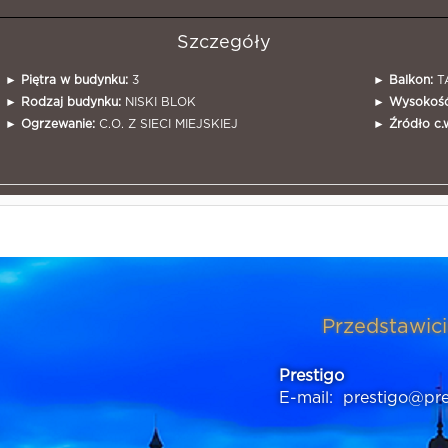
Szczegóły
►
Piętra w budynku:
3
►
Balkon:
T
►
Rodzaj budynku:
NISKI BLOK
►
Wysokość
►
Ogrzewanie:
C.O. Z SIECI MIEJSKIEJ
►
Źródło c.w
Przedstawici
Prestigo
E-mail:
prestigo@pre