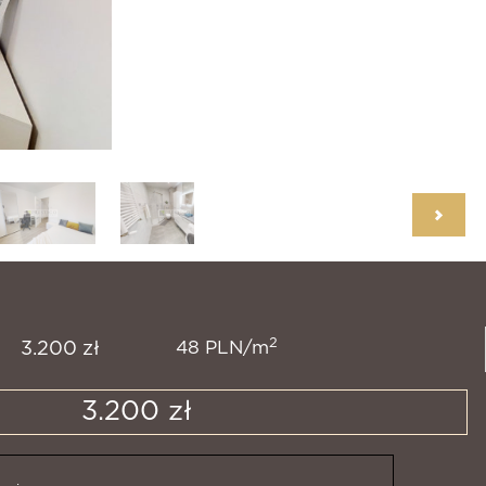
2
48 PLN/m
3.200 zł
3.200 zł