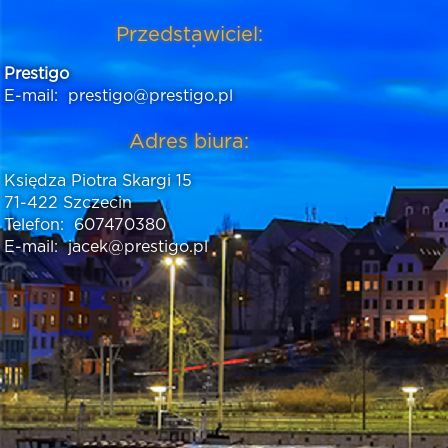
Przedstawiciel:
Prestigo
E-mail:
prestigo@prestigo.pl
Adres biura:
Księdza Piotra Skargi 15
71-422 Szczecin
Telefon:
607470380
E-mail:
jacek@prestigo.pl