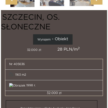
SZCZECIN, OS.
SŁONECZNE
- Obiekt
Wynajem
2
28 PLN/m
32.000 zł
Nr 405636
1163 m2
1998 r.
32.000 zł