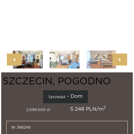
SZCZECIN, POGODNO
- Dom
Sprzedaż
2
5 248 PLN/m
2.099.000 zł
Nr 398249