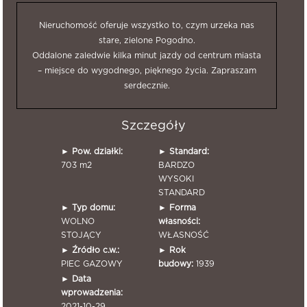
Nieruchomość oferuje wszystko to, czym urzeka nas
stare, zielone Pogodno.
Oddalone zaledwie kilka minut jazdy od centrum miasta
– miejsce do wygodnego, pięknego życia. Zapraszam
serdecznie.
Szczegóły
►
Pow. działki:
►
Standard:
703 m2
BARDZO
WYSOKI
STANDARD
►
Typ domu:
►
Forma
WOLNO
własności:
STOJĄCY
WŁASNOŚĆ
►
Źródło c.w.:
►
Rok
PIEC GAZOWY
budowy:
1939
►
Data
wprowadzenia:
2021-10-29