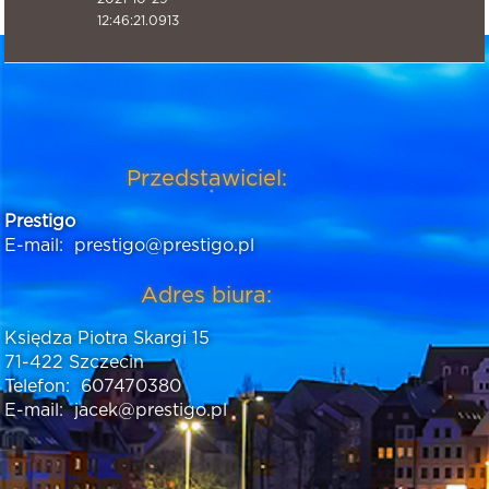
12:46:21.0913
Przedstawiciel:
Prestigo
E-mail:
prestigo@prestigo.pl
Adres biura:
Księdza Piotra Skargi 15
71-422 Szczecin
Telefon:
607470380
E-mail:
jacek@prestigo.pl