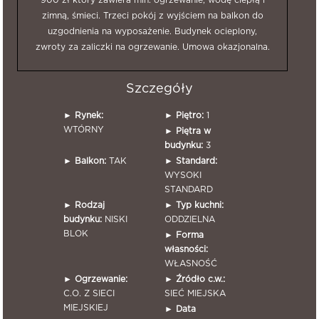
900 zł który zawiera min. ogrzewanie, wodę ciepłą i
zimną, śmieci. Trzeci pokój z wyjściem na balkon do
uzgodnienia na wyposażenie. Budynek ocieplony,
zwroty za zaliczki na ogrzewanie. Umowa okazjonalna.
Szczegóły
►
Rynek:
►
Piętro:
1
WTÓRNY
►
Piętra w
budynku:
3
►
Balkon:
TAK
►
Standard:
WYSOKI
STANDARD
►
Rodzaj
►
Typ kuchni:
budynku:
NISKI
ODDZIELNA
BLOK
►
Forma
własności:
WŁASNOŚĆ
►
Ogrzewanie:
►
Źródło c.w.:
C.O. Z SIECI
SIEĆ MIEJSKA
MIEJSKIEJ
►
Data