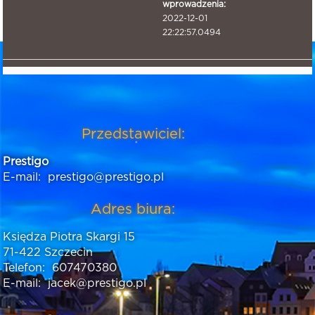
wprowadzenia:
2022-12-01
22:22:57.0494
Przedstawiciel:
Prestigo
E-mail:
prestigo@prestigo.pl
Adres biura:
Księdza Piotra Skargi 15
71-422 Szczecin
Telefon:
607470380
E-mail:
jacek@prestigo.pl