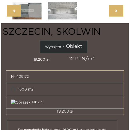
SZCZECIN, SKOLWIN
- Obiekt
Wynajem
2
12 PLN/m
19.200 zł
Nr 409172
1600 m2
1962 r.
19.200 zł
Do wynajęcia hala o pow. 1600 m2, z dostepem do