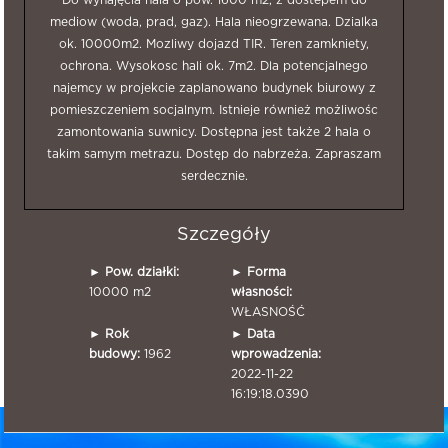
mediow (woda, prad, gaz). Hala nieogrzewana. Dzialka
ok. 10000m2. Mozliwy dojazd TIR. Teren zamkniety,
ochrona. Wysokosc hali ok. 7m2. Dla potencjalnego
najemcy w projekcie zaplanowano budynek biurowy z
pomieszczeniem socjalnym. Istnieje również możliwośc
zamontowania suwnicy. Dostępna jest także 2 hala o
takim samym metrazu. Dostęp do nabrzeża. Zapraszam
serdecznie.
Szczegóły
►
Pow. działki:
►
Forma
10000 m2
własności:
WŁASNOŚĆ
►
Rok
►
Data
budowy:
1962
wprowadzenia:
2022-11-22
16:19:18.0390