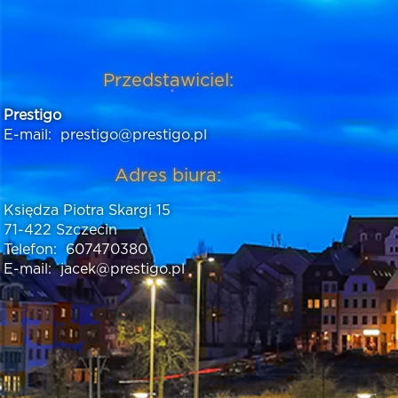
Przedstawiciel:
Prestigo
E-mail:
prestigo@prestigo.pl
Adres biura:
Księdza Piotra Skargi 15
71-422 Szczecin
Telefon:
607470380
E-mail:
jacek@prestigo.pl