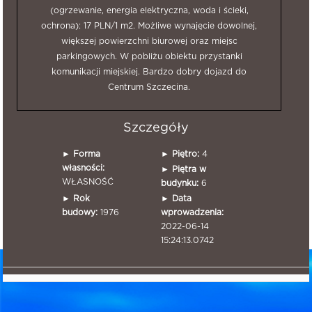
(ogrzewanie, energia elektryczna, woda i ścieki,
ochrona): 17 PLN/1 m2. Możliwe wynajęcie dowolnej,
większej powierzchni biurowej oraz miejsc
parkingowych. W pobliżu obiektu przystanki
komunikacji miejskiej. Bardzo dobry dojazd do
Centrum Szczecina.
Szczegóły
►
Forma
►
Piętro:
4
własności:
►
Piętra w
WŁASNOŚĆ
budynku:
6
►
Rok
►
Data
budowy:
1976
wprowadzenia:
2022-06-14
15:24:13.0742