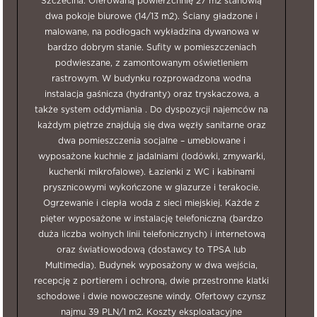
Szczecina. Oferowaną powierzchnię 27 m2 stanowią
dwa pokoje biurowe (14/13 m2). Ściany gładzone i
malowane, na podłogach wykładzina dywanowa w
bardzo dobrym stanie. Sufity w pomieszczeniach
podwieszane, z zamontowanym oświetleniem
rastrowym. W budynku rozprowadzona wodna
instalacja gaśnicza (hydranty) oraz tryskaczowa, a
także system oddymiania . Do dyspozycji najemców na
każdym piętrze znajdują się dwa węzły sanitarne oraz
dwa pomieszczenia socjalne – umeblowane i
wyposażone kuchnie z jadalniami (lodówki, zmywarki,
kuchenki mikrofalowe). Łazienki z WC i kabinami
prysznicowymi wykończone w glazurze i terakocie.
Ogrzewanie i ciepła woda z sieci miejskiej. Każde z
pięter wyposażone w instalację telefoniczną (bardzo
duża liczba wolnych linii telefonicznych) i internetową
oraz światłowodową (dostawcy to TPSA lub
Multimedia). Budynek wyposażony w dwa wejścia,
recepcję z portierem i ochroną, dwie przestronne klatki
schodowe i dwie nowoczesne windy. Ofertowy czynsz
najmu 39 PLN/1 m2. Koszty eksploatacyjne