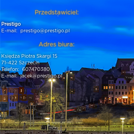
Przedstawiciel:
Prestigo
E-mail:
prestigo@prestigo.pl
Adres biura:
Księdza Piotra Skargi 15
71-422 Szczecin
Telefon:
607470380
E-mail:
jacek@prestigo.pl