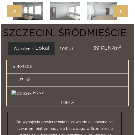
SZCZECIN, ŚRÓDMIEŚCIE
2
- Lokal
39 PLN/m
Wynajem
1.061 zł
Nr 404608
27 m2
1976 r.
1.061 zł
Do wynajęcia powierzchnia biurowa zlokalizowana na
czwartym piętrze budynku biurowego w Śródmieściu