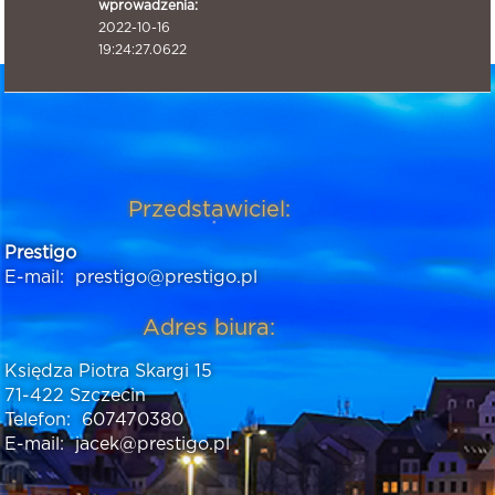
wprowadzenia:
2022-10-16
19:24:27.0622
Przedstawiciel:
Prestigo
E-mail:
prestigo@prestigo.pl
Adres biura:
Księdza Piotra Skargi 15
71-422 Szczecin
Telefon:
607470380
E-mail:
jacek@prestigo.pl