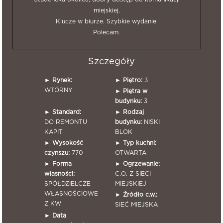
miejskiej.
Klucze w biurze. Szybkie wydanie.
Polecam.
Szczegóły
►
Rynek:
►
Piętro:
3
WTÓRNY
►
Piętra w
budynku:
3
►
Standard:
►
Rodzaj
DO REMONTU
budynku:
NISKI
KAPIT.
BLOK
►
Wysokość
►
Typ kuchni:
czynszu:
770
OTWARTA
►
Forma
►
Ogrzewanie:
własności:
C.O. Z SIECI
SPÓŁDZIELCZE
MIEJSKIEJ
WŁASNOŚCIOWE
►
Źródło c.w.:
Z KW
SIEĆ MIEJSKA
►
Data