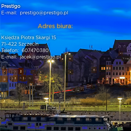
Prestigo
E-mail:
prestigo@prestigo.pl
Adres biura:
Księdza Piotra Skargi 15
71-422 Szczecin
Telefon:
607470380
E-mail:
jacek@prestigo.pl