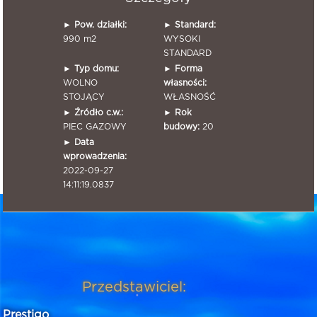
►
Pow. działki:
►
Standard:
990 m2
WYSOKI
STANDARD
►
Typ domu:
►
Forma
WOLNO
własności:
STOJĄCY
WŁASNOŚĆ
►
Źródło c.w.:
►
Rok
PIEC GAZOWY
budowy:
20
►
Data
wprowadzenia:
2022-09-27
14:11:19.0837
Przedstawiciel:
Prestigo