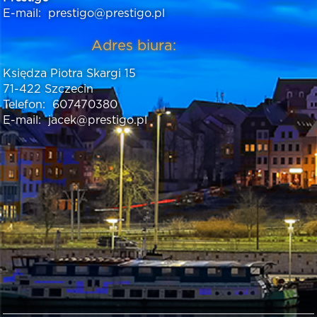
E-mail:
prestigo@prestigo.pl
Adres biura:
Księdza Piotra Skargi 15
71-422 Szczecin
Telefon:
607470380
E-mail:
jacek@prestigo.pl