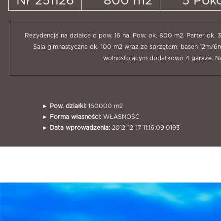
Nr 251126
800 m2
5 Poko
Rezydencja na działce o pow. 16 ha. Pow. ok. 800 m2. Parter ok. 3
Sala gimnastyczna ok. 100 m2 wraz ze sprzętem, basen 12m/6m
wolnostojącym dodatkowo 4 garaże. Na 
►
Pow. działki:
160000 m2
►
Forma własności:
WŁASNOŚĆ
►
Data wprowadzenia:
2012-12-17 11:16:09.0193