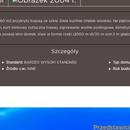
i
2004 r.
60 m2 przykryty kopułą ze szkła. Dwie kuchnie (meble włoskie). Na piętrze 
, kort tenisowy (sztuczna trawa), ogrzewanie wodne podłogowe, klimatyz
posesji letni domek, staw w formie rzeki (2000 m dł/20 m szer.2 m głęb
Szczegóły
►
Standard:
BARDZO WYSOKI STANDARD
►
Typ domu
►
Źródło c.w.:
INNE
►
Rok budo
Przedstawici