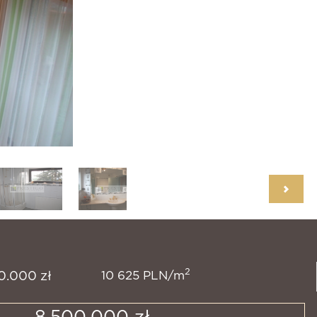
2
10 625 PLN/m
00.000 zł