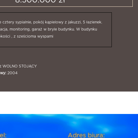
8.500.000 zł
cztery sypialnie, pokój kąpielowy z jakuzzi, 5 łazienek.
acja, monitoring, garaż w bryle budynku. W budynku
okości , z sześcioma wyspami
:
WOLNO STOJĄCY
wy:
2004
el:
Adres biura: