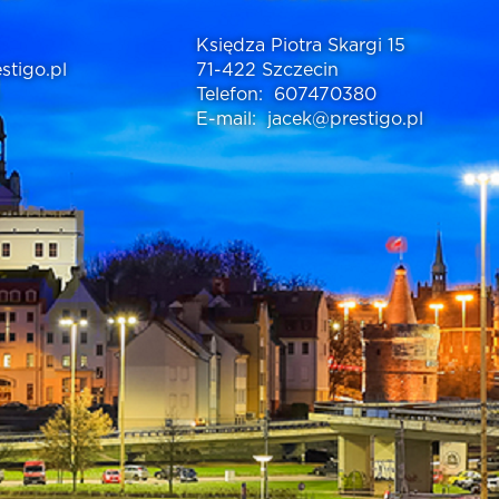
Księdza Piotra Skargi 15
stigo.pl
71-422 Szczecin
Telefon:
607470380
E-mail:
jacek@prestigo.pl